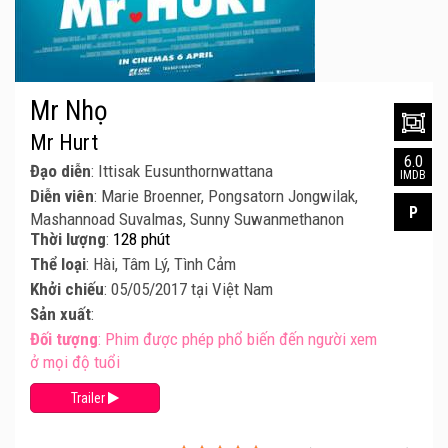
Mr Nhọ
Mr Hurt
6.0
Đạo diễn
: Ittisak Eusunthornwattana
IMDB
Diễn viên
: Marie Broenner, Pongsatorn Jongwilak,
P
Mashannoad Suvalmas, Sunny Suwanmethanon
Thời lượng
:
128 phút
Thể loại
: Hài, Tâm Lý, Tình Cảm
Khởi chiếu
: 05/05/2017 tại Việt Nam
Sản xuất
:
Đối tượng
: Phim được phép phổ biến đến người xem
ở mọi độ tuổi
Trailer