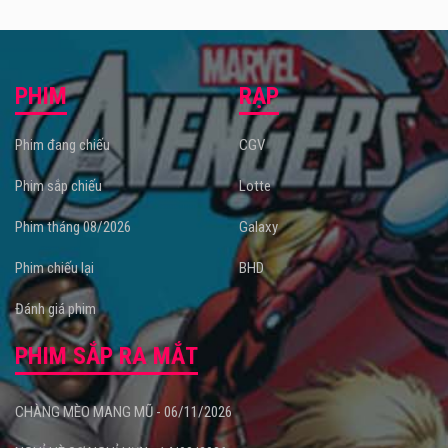
PHIM
RẠP
Phim đang chiếu
CGV
Phim sắp chiếu
Lotte
Phim tháng 08/2026
Galaxy
Phim chiếu lại
BHD
Đánh giá phim
PHIM SẮP RA MẮT
CHÀNG MÈO MANG MŨ - 06/11/2026