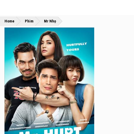
»
»
Home
Phim
Mr Nhọ