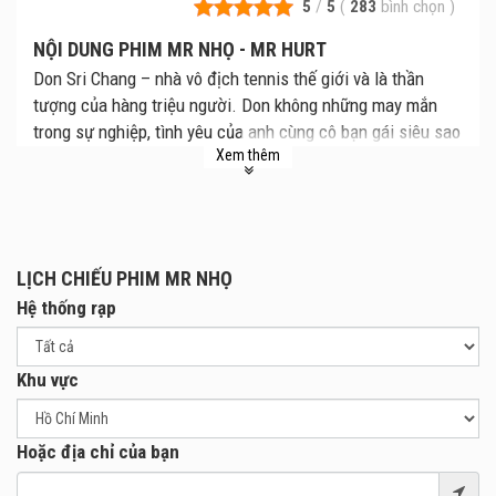
5
/
5
(
283
bình chọn
)
NỘI DUNG PHIM MR NHỌ - MR HURT
Don Sri Chang – nhà vô địch tennis thế giới và là thần
tượng của hàng triệu người. Don không những may mắn
trong sự nghiệp, tình yêu của anh cùng cô bạn gái siêu sao
Xem thêm
cũng làm nhiều người ghen tị cho đến khi cô chia tay anh
để đến với một ngôi sao nhạc Rock. Trong thời gian sau
đó, Don gặp lại Dew- một người bạn cũ, sự xuất hiện của
Dew giúp Don lấy lại niềm tin trong tình yêu. Với hàng loạt
những tình huống dở khóc dở cười, Mr Hurt sẽ là món quà
LỊCH CHIẾU PHIM MR NHỌ
8/3 hoàn hảo cho khán giả...
Hệ thống rạp
Khu vực
Hoặc địa chỉ của bạn