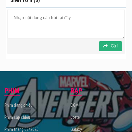
SINH TỬ II (0)
Gửi
PHIM
RẠP
Phim đang chiếu
CGV
Phim sắp chiếu
Lotte
Phim tháng 08/2026
Galaxy