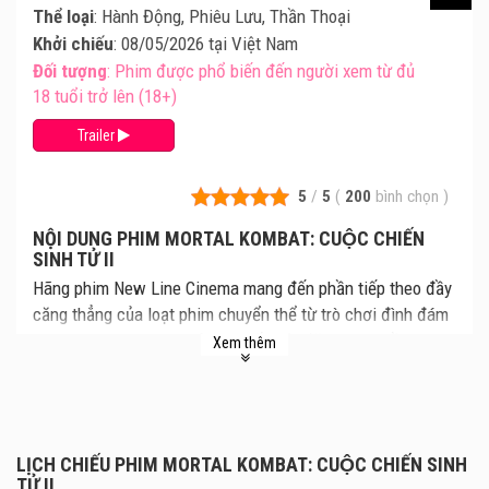
Thể loại
: Hành Động, Phiêu Lưu, Thần Thoại
Khởi chiếu
: 08/05/2026 tại Việt Nam
Đối tượng
: Phim được phổ biến đến người xem từ đủ
18 tuổi trở lên (18+)
Trailer
5
/
5
(
200
bình chọn
)
NỘI DUNG PHIM MORTAL KOMBAT: CUỘC CHIẾN
SINH TỬ II
Hãng phim New Line Cinema mang đến phần tiếp theo đầy
căng thẳng của loạt phim chuyển thể từ trò chơi đình đám
– Mortal Kombat II – với sự khốc liệt đặc trưng. Lần này,
Xem thêm
các chiến binh được yêu mến, giờ có thêm Johnny Cage,
sẽ đối đầu trong một trận chiến tàn bạo, quyết liệt để hạ
gục thế lực hắc ám của Shao Kahn, kẻ đang đe dọa sự tồn
tại của Earthrealm và những người bảo vệ nó.
LỊCH CHIẾU PHIM MORTAL KOMBAT: CUỘC CHIẾN SINH
TỬ II