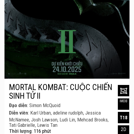
MORTAL KOMBAT: CUỘC CHIẾN
SINH TỬ II
IMDB
Đạo diễn
: Simon McQuoid
Diễn viên
: Karl Urban, adeline rudolph, Jessica
T18
McNamee, Josh Lawson, Ludi Lin, Mehcad Brooks,
Tati Gabrielle, Lewis Tan
2D
Thời lượng
:
116 phút