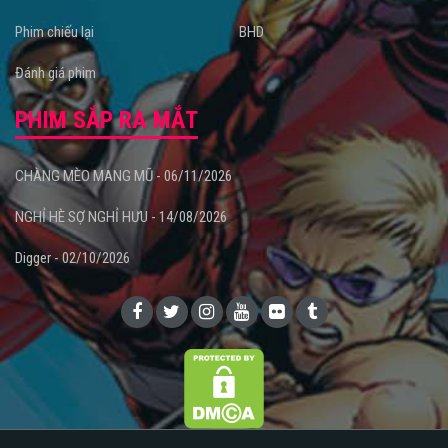
Phim chiếu lại
BHD
Đánh giá phim
PHIM SẮP RA MẮT
CHÀNG MÈO MANG MŨ - 06/11/2026
NGHỈ HÈ SỢ NGHỈ HƯU - 14/08/2026
Digger - 02/10/2026