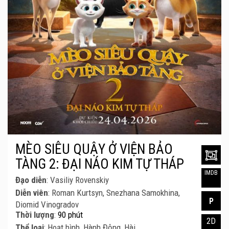
MÈO SIÊU QUẬY Ở VIỆN BẢO
TÀNG 2: ĐẠI NÁO KIM TỰ THÁP
IMDB
Đạo diễn
: Vasiliy Rovenskiy
Diễn viên
: Roman Kurtsyn, Snezhana Samokhina,
P
Diomid Vinogradov
Thời lượng
:
90 phút
2D
Thể loại
: Hoạt hình, Hành Động, Hài