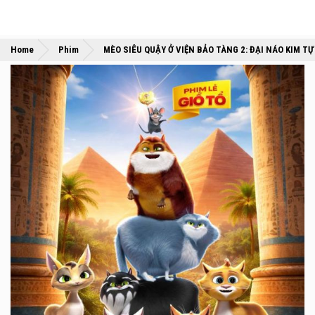
Home
Phim
MÈO SIÊU QUẬY Ở VIỆN BẢO TÀNG 2: ĐẠI NÁO KIM T