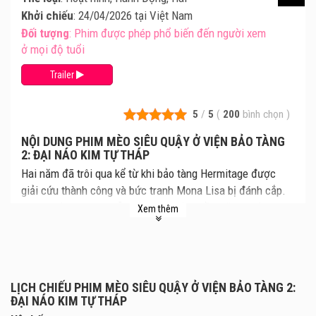
Khởi chiếu
: 24/04/2026 tại Việt Nam
Đối tượng
: Phim được phép phổ biến đến người xem
ở mọi độ tuổi
Trailer
5
/
5
(
200
bình chọn
)
NỘI DUNG PHIM MÈO SIÊU QUẬY Ở VIỆN BẢO TÀNG
2: ĐẠI NÁO KIM TỰ THÁP
Hai năm đã trôi qua kể từ khi bảo tàng Hermitage được
giải cứu thành công và bức tranh Mona Lisa bị đánh cắp.
Chú chuột Maurice vẫn luôn mơ mộng về những cuộc
Xem thêm
phiêu lưu mới, trong khi cặp đôi Vincent và Cleopatra đã
có thêm hai chú mèo con hiếu động, cũng đang khao khát
những chuyến hành trình đầy thú vị.
LỊCH CHIẾU PHIM MÈO SIÊU QUẬY Ở VIỆN BẢO TÀNG 2:
ĐẠI NÁO KIM TỰ THÁP