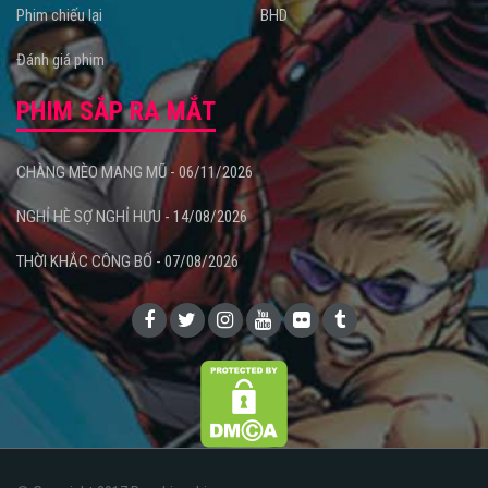
Phim chiếu lại
BHD
Đánh giá phim
PHIM SẮP RA MẮT
CHÀNG MÈO MANG MŨ - 06/11/2026
NGHỈ HÈ SỢ NGHỈ HƯU - 14/08/2026
THỜI KHẮC CÔNG BỐ - 07/08/2026