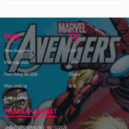
PHIM
RẠP
Phim đang chiếu
CGV
Phim sắp chiếu
Lotte
Phim tháng 08/2026
Galaxy
Phim chiếu lại
BHD
Đánh giá phim
PHIM SẮP RA MẮT
CHÀNG MÈO MANG MŨ - 06/11/2026