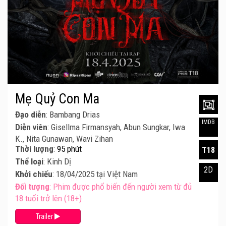
Mẹ Quỷ Con Ma
Đạo diễn
: Bambang Drias
IMDB
Diễn viên
: Gisellma Firmansyah, Abun Sungkar, Iwa
K., Nita Gunawan, Wavi Zihan
Thời lượng
:
95 phút
T18
Thể loại
: Kinh Dị
2D
Khởi chiếu
: 18/04/2025 tại Việt Nam
Đối tượng
: Phim được phổ biến đến người xem từ đủ
18 tuổi trở lên (18+)
Trailer