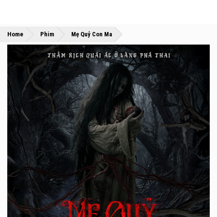
»
»
Home
Phim
Mẹ Quỷ Con Ma