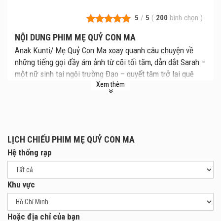
5
/
5
(
200
bình chọn
)
NỘI DUNG PHIM MẸ QUỶ CON MA
Anak Kunti/ Mẹ Quỷ Con Ma xoay quanh câu chuyện về
những tiếng gọi đầy ám ảnh từ cõi tối tăm, dẫn dắt Sarah –
một nữ sinh tại ngôi trường Đạo – quyết tâm trở lại quê
Xem thêm
hương để khám phá nguồn gốc của mình. Khi đặt chân
đến ngôi làng, giờ đây đã biến thành nơi thực hiện những
ca phá thai ngoài vòng pháp luật, Sarah phải đối diện với
sự lạnh nhạt từ những con người mất niềm tin. Cô không
hề hay biết rằng sự xuất hiện của mình đã vô tình đánh
LỊCH CHIẾU PHIM MẸ QUỶ CON MA
thức linh hồn đầy oan khuất của mẹ – người từng bị sát
Hệ thống rạp
hại trong lúc cố gắng sinh ra cô. Giờ đây, cả làng phải
gánh chịu hậu quả từ những tội lỗi mà họ gây ra từ nhiều
năm trước.
Khu vực
Bộ phim Anak Kunti/ Mẹ Quỷ Con Ma dự kiến ra mắt tại
các rạp chiếu phim trên toàn quốc vào ngày 18.04.2025.
Hoặc địa chỉ của bạn