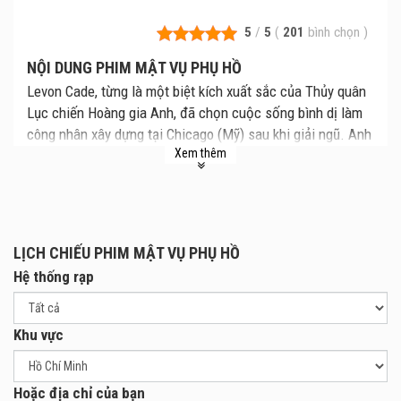
5
/
5
(
201
bình chọn
)
NỘI DUNG PHIM MẬT VỤ PHỤ HỒ
Levon Cade, từng là một biệt kích xuất sắc của Thủy quân
Lục chiến Hoàng gia Anh, đã chọn cuộc sống bình dị làm
công nhân xây dựng tại Chicago (Mỹ) sau khi giải ngũ. Anh
Xem thêm
xây dựng mối quan hệ thân thiết với gia đình ông chủ Joe
Garcia (Michael Peña). Tuy nhiên, mọi thứ thay đổi khi
Jenny (Arianna Rivas), cô con gái tuổi teen của Joe, bị bắt
cóc. Levon buộc phải khơi dậy những kỹ năng sát thủ từng
bị chôn vùi để ra tay giải cứu.
LỊCH CHIẾU PHIM MẬT VỤ PHỤ HỒ
Hệ thống rạp
Khu vực
Hoặc địa chỉ của bạn