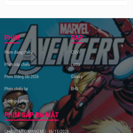
PHIM
RẠP
Phim đang chiếu
CGV
Phim sắp chiếu
Lotte
Phim tháng 08/2026
Galaxy
Phim chiếu lại
BHD
Đánh giá phim
PHIM SẮP RA MẮT
CHÀNG MÈO MANG MŨ - 06/11/2026