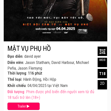
MẬT VỤ PHỤ HỒ
Đạo diễn
: david ayer
IMDB
Diễn viên
: Jason Statham, David Harbour, Michael
Peña, Jason Flemyng
Thời lượng
:
116 phút
T18
Thể loại
: Hành Động, Hồi Hộp
2D
Khởi chiếu
: 04/04/2025 tại Việt Nam
Đối tượng
: Phim được phổ biến đến người xem từ đủ
18 tuổi trở lên (18+)
Trailer