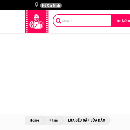
Hồ Chí Minh
Tìm kiếm
»
»
Home
Phim
LỪA ĐỂU GẶP LỪA ĐẢO