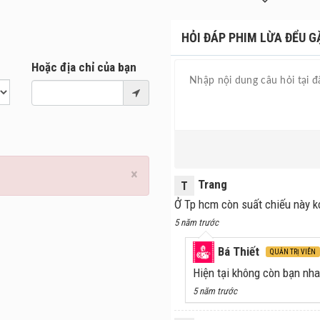
 mình tạo nên, cũng như phải đối mặt với những cảm xúc thật từ tận
HỎI ĐÁP PHIM LỪA ĐỂU G
Hoặc địa chỉ của bạn
×
Trang
T
Ở Tp hcm còn suất chiếu này k
5 năm trước
Bá Thiết
QUẢN TRỊ VIÊN
Hiện tại không còn bạn nha
5 năm trước