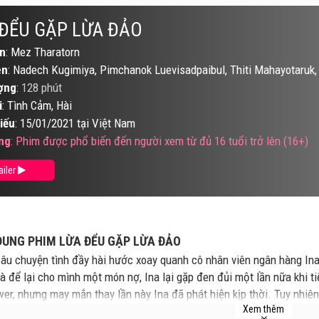
ĐỂU GẶP LỪA ĐẢO
n
: Mez Tharatorn
ên
: Nadech Kugimiya, Pimchanok Luevisadpaibul, Thiti Mahayotaruk
ợng
:
128 phút
i
: Tình Cảm, Hài
iếu
: 15/01/2021 tại Việt Nam
ng
: Phim được phổ biến đến người xem từ đủ 16 tuổi trở lên (16+)
ailer
DUNG PHIM LỪA ĐỂU GẶP LỪA ĐẢO
âu chuyện tình đầy hài hước xoay quanh cô nhân viên ngân hàng Ina.
và để lại cho mình một món nợ, Ina lại gặp đen đủi một lần nữa khi t
wer, nhưng may mắn thay lần này Ina đã phát hiện kịp thời. Tuy nhiên 
Xem thêm
 để lên kế hoạch trả thù người bạn trai cũ của mình. Và khi kế hoạch