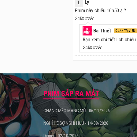
Ly
L
Phim này chiếu 16h50 ạ ?
5 năm trước
Bá Thiết
QUẢN TRỊ VIÊN
Bạn xem chi tiết lịch chiếu
5 năm trước
PHIM SẮP RA MẮT
CHÀNG MÈO MANG MŨ - 06/11/2026
NGHỈ HÈ SỢ NGHỈ HƯU - 14/08/2026
Digger - 02/10/2026