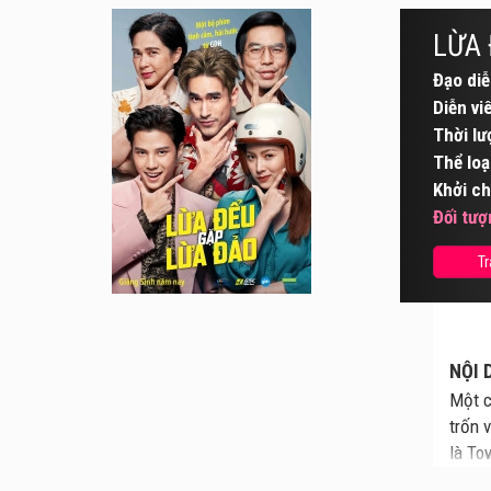
LỪA 
Đạo diễ
Diễn vi
Thời lư
Thể loạ
Khởi ch
Đối tượ
Tr
NỘI 
Một c
trốn 
là To
Tower