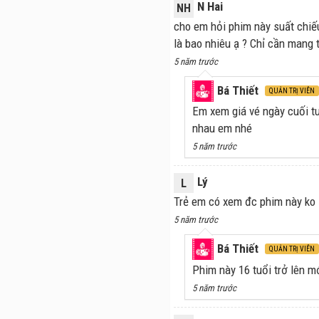
N Hai
NH
cho em hỏi phim này suất chiếu
là bao nhiêu ạ ? Chỉ cần mang
5 năm trước
Bá Thiết
QUẢN TRỊ VIÊN
Em xem giá vé ngày cuối t
nhau em nhé
5 năm trước
Lý
L
Trẻ em có xem đc phim này ko 
5 năm trước
Bá Thiết
QUẢN TRỊ VIÊN
Phim này 16 tuổi trở lên 
5 năm trước