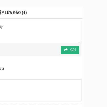
 đáy lòng của mình.
ẶP LỪA ĐẢO (4)
Gửi
o ạ