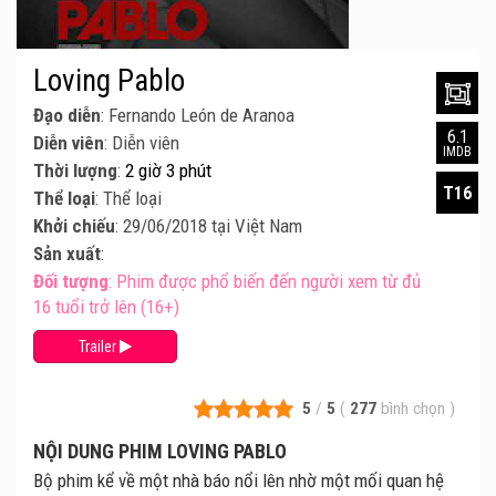
Loving Pablo
Đạo diễn
: Fernando León de Aranoa
6.1
Diễn viên
: Diễn viên
IMDB
Thời lượng
:
2 giờ 3 phút
T16
Thể loại
: Thể loại
Khởi chiếu
: 29/06/2018 tại Việt Nam
Sản xuất
:
Đối tượng
: Phim được phổ biến đến người xem từ đủ
16 tuổi trở lên (16+)
Trailer
5
/
5
(
277
bình chọn
)
NỘI DUNG PHIM LOVING PABLO
Bộ phim kể về một nhà báo nổi lên nhờ một mối quan hệ