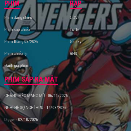
PHIM
RẠP
Phim đang chiếu
CGV
Phim sắp chiếu
Lotte
Phim tháng 08/2026
Galaxy
Phim chiếu lại
BHD
Đánh giá phim
PHIM SẮP RA MẮT
CHÀNG MÈO MANG MŨ - 06/11/2026
NGHỈ HÈ SỢ NGHỈ HƯU - 14/08/2026
Digger - 02/10/2026