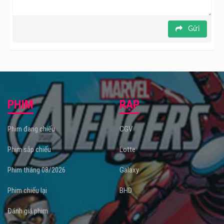
Gửi
PHIM
RẠP
Phim đang chiếu
CGV
Phim sắp chiếu
Lotte
Phim tháng 08/2026
Galaxy
Phim chiếu lại
BHD
Đánh giá phim