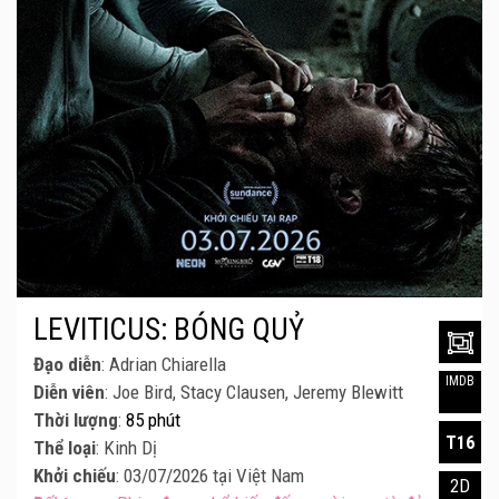
LEVITICUS: BÓNG QUỶ
Đạo diễn
: Adrian Chiarella
IMDB
Diễn viên
: Joe Bird, Stacy Clausen, Jeremy Blewitt
Thời lượng
:
85 phút
T16
Thể loại
: Kinh Dị
Khởi chiếu
: 03/07/2026 tại Việt Nam
2D