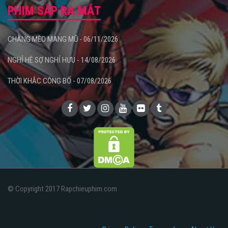
PHIM SẮP RA MẮT
CHÀNG MÈO MANG MŨ - 06/11/2026
NGHỈ HÈ SỢ NGHỈ HƯU - 14/08/2026
THỜI KHẮC CÔNG BỐ - 07/08/2026
© Copyright 2017 Rapchieuphim.com