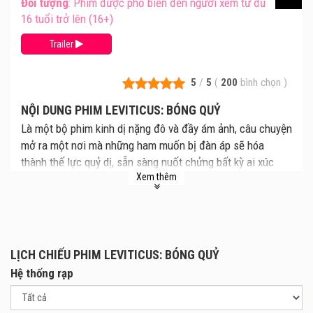
Đối tượng
: Phim được phổ biến đến người xem từ đủ
16 tuổi trở lên (16+)
Trailer
5
/
5
(
200
bình chọn
)
NỘI DUNG PHIM LEVITICUS: BÓNG QUỶ
Là một bộ phim kinh dị nặng đô và đầy ám ảnh, câu chuyện
mở ra một nơi mà những ham muốn bị đàn áp sẽ hóa
thành thế lực quỷ dị, sẵn sàng nuốt chửng bất kỳ ai xúc
Xem thêm
phạm. Tại một cộng đồng Cơ Đốc giáo bảo thủ ở thị trấn
nhỏ biệt lập tại Úc, hai thiếu niên Naim và Ryan bị ép buộc
phải tham gia các liệu pháp “chuyển đổi giới tính”. Thế
nhưng, càng cố chối bỏ khao khát thật sự của bản thân, họ
lại càng bị một thế lực tà ác truy đuổi gắt gao; thực thể ấy
LỊCH CHIẾU PHIM LEVITICUS: BÓNG QUỶ
mang hình dạng của chính người mà họ khao khát nhất: đối
Hệ thống rạp
phương.