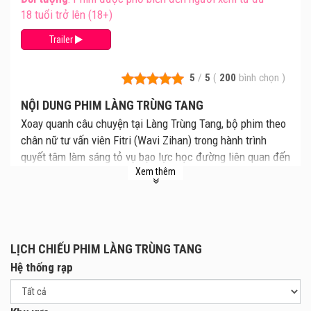
18 tuổi trở lên (18+)
Trailer
5
/
5
(
200
bình chọn
)
NỘI DUNG PHIM LÀNG TRÙNG TANG
Xoay quanh câu chuyện tại Làng Trùng Tang, bộ phim theo
chân nữ tư vấn viên Fitri (Wavi Zihan) trong hành trình
quyết tâm làm sáng tỏ vụ bạo lực học đường liên quan đến
Xem thêm
Jaya (Ali Fikry) – một cậu học sinh nghèo. Giữa bối cảnh
sự thật dần chìm trong im lặng và những lời kêu cứu bị ngó
lơ, Fitri càng đào sâu tìm hiểu thì càng đối mặt với các
hiện tượng rùng rợn. Nhiều người liên quan liên tiếp gặp
kết cục bí ẩn, nhưng rồi lại xuất hiện như chưa từng có
LỊCH CHIẾU PHIM LÀNG TRÙNG TANG
chuyện gì xảy ra. Một thế lực siêu nhiên đang thao túng cả
Hệ thống rạp
dân làng, khiến họ phải đối diện với “bản thể bóng tối” của
chính mình – Qorin.