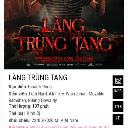
LÀNG TRÙNG TANG
Đạo diễn
: Ginanti Rona
IMDB
Diễn viên
: Fedi Nuril, Ali Fikry, Wavi Zihan, Muzakki
Ramdhan, Gilang Devialdy
Thời lượng
:
107 phút
T18
Thể loại
: Kinh Dị
2D
Khởi chiếu
: 22/05/2026 tại Việt Nam
Đối tượng
: Phim được phổ biến đến người xem từ đủ