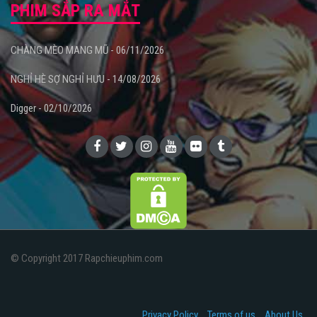
PHIM SẮP RA MẮT
CHÀNG MÈO MANG MŨ - 06/11/2026
NGHỈ HÈ SỢ NGHỈ HƯU - 14/08/2026
Digger - 02/10/2026
© Copyright 2017 Rapchieuphim.com
Privacy Policy
Terms of us
About Us