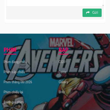
Gửi
PHIM
RẠP
Phim đang chiếu
CGV
Phim sắp chiếu
Lotte
Phim tháng 08/2026
Galaxy
Phim chiếu lại
BHD
Đánh giá phim