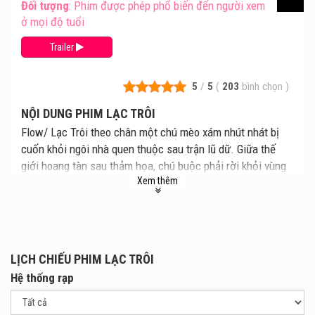
Đối tượng
: Phim được phép phổ biến đến người xem
ở mọi độ tuổi
Trailer
5
/
5
(
203
bình chọn
)
NỘI DUNG PHIM LẠC TRÔI
Flow/ Lạc Trôi theo chân một chú mèo xám nhút nhát bị
cuốn khỏi ngôi nhà quen thuộc sau trận lũ dữ. Giữa thế
giới hoang tàn sau thảm họa, chú buộc phải rời khỏi vùng
Xem thêm
an toàn và vượt qua đại dương rộng lớn.
Trong hành trình gian nan, chú mèo nhỏ kết bạn với
Capybara, chó Labrador Retriever, vượn cáo và chim Thư
ký. Cùng nhau, nhóm bạn học cách vượt qua nỗi sợ hãi,
chấp nhận sự khác biệt để sinh tồn.
LỊCH CHIẾU PHIM LẠC TRÔI
Hệ thống rạp
Phim mới Flow/ Lạc Trôi dự kiến khởi chiếu ngày
07.03.2025 tại các rạp trên toàn quốc.