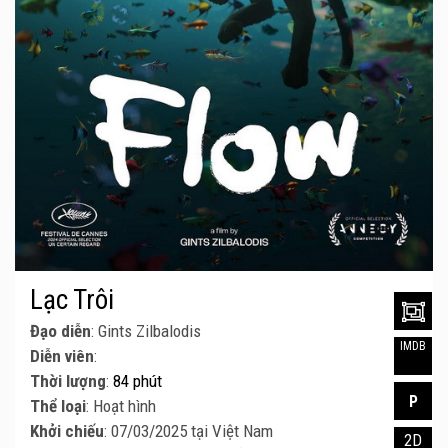
Lạc Trôi
Đạo diễn
: Gints Zilbalodis
IMDB
Diễn viên
:
Thời lượng
:
84 phút
P
Thể loại
: Hoạt hình
Khởi chiếu
: 07/03/2025 tại Việt Nam
2D