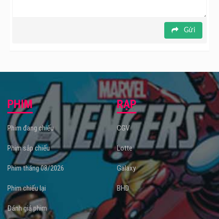
Gửi
PHIM
RẠP
Phim đang chiếu
CGV
Phim sắp chiếu
Lotte
Phim tháng 08/2026
Galaxy
Phim chiếu lại
BHD
Đánh giá phim