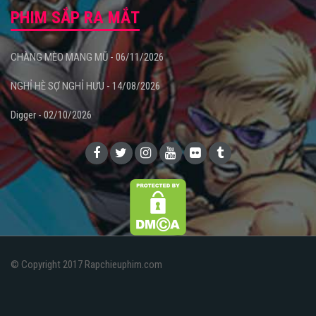
PHIM SẮP RA MẮT
CHÀNG MÈO MANG MŨ - 06/11/2026
NGHỈ HÈ SỢ NGHỈ HƯU - 14/08/2026
Digger - 02/10/2026
© Copyright 2017 Rapchieuphim.com