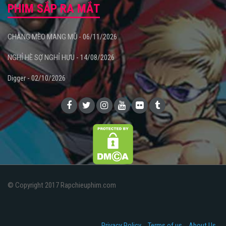
PHIM SẮP RA MẮT
CHÀNG MÈO MANG MŨ - 06/11/2026
NGHỈ HÈ SỢ NGHỈ HƯU - 14/08/2026
Digger - 02/10/2026
© Copyright 2017 Rapchieuphim.com
Privacy Policy
Terms of us
About Us