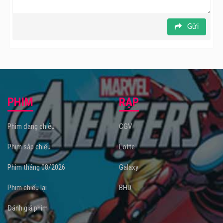
Gửi
PHIM
RẠP
Phim đang chiếu
CGV
Phim sắp chiếu
Lotte
Phim tháng 08/2026
Galaxy
Phim chiếu lại
BHD
Đánh giá phim