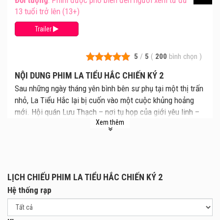
Đối tượng
: Phim được phổ biến đến người xem từ đủ
13 tuổi trở lên (13+)
Trailer
5
/
5
(
200
bình chọn
)
NỘI DUNG PHIM LA TIỂU HẮC CHIẾN KÝ 2
Sau những ngày tháng yên bình bên sư phụ tại một thị trấn
nhỏ, La Tiểu Hắc lại bị cuốn vào một cuộc khủng hoảng
mới. Hội quán Lưu Thạch – nơi tụ họp của giới yêu linh –
Xem thêm
bất ngờ bị tấn công, phá vỡ sự cân bằng hòa bình giữa thế
giới con người và yêu giới. Sự kiện này ẩn chứa vô số bí
mật đen tối giữa các phe phái, đồng thời đẩy nguy cơ
chiến tranh đến gần hơn bao giờ hết.
Trước tình hình căng thẳng, Tiểu Hắc cùng sư tỷ Lộc Dã
LỊCH CHIẾU PHIM LA TIỂU HẮC CHIẾN KÝ 2
nhận nhiệm vụ và bắt đầu hành trình phiêu lưu đầy rẫy
Hệ thống rạp
hiểm nguy. Họ phải lần theo manh mối để khám phá sự
thật đằng sau những vụ tấn công, truy tìm thủ phạm thực