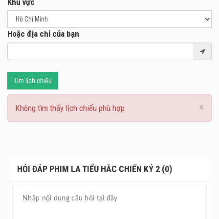
Khu vực
sự và ngăn chặn một cuộc đổ máu quy mô lớn.
Hoặc địa chỉ của bạn
Tìm lịch chiếu
×
Không tìm thấy lịch chiếu phù hợp
HỎI ĐÁP PHIM LA TIỂU HẮC CHIẾN KÝ 2 (0)