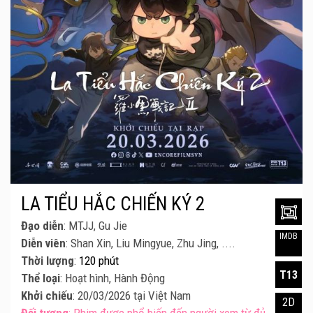
LA TIỂU HẮC CHIẾN KÝ 2
Đạo diễn
: MTJJ, Gu Jie
IMDB
Diễn viên
: Shan Xin, Liu Mingyue, Zhu Jing, ....
Thời lượng
:
120 phút
T13
Thể loại
: Hoạt hình, Hành Động
Khởi chiếu
: 20/03/2026 tại Việt Nam
2D