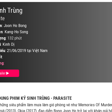
inh Trùng
ite
n
: Joon Ho Bong
ên
: Kang-Ho Song
ợng
:
132 phút
i
: Kinh Dị
iếu
: 21/06/2019 tại Việt Nam
t
:
ng
:
ailer
DUNG PHIM KÝ SINH TRÙNG - PARASITE
hững siêu phẩm làm mưa làm gió phòng vé như Memories Of Murder (
giá (2013), Okja (2017); đạo diễn Bong Joon Ho trở lại với khán giả h