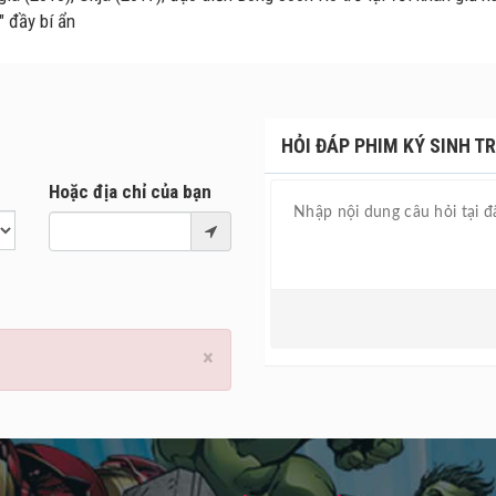
" đầy bí ẩn
HỎI ĐÁP PHIM KÝ SINH TR
Hoặc địa chỉ của bạn
×