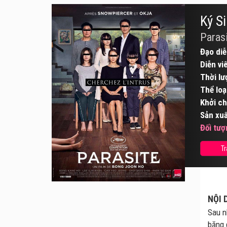
Ký S
Paras
Đạo diễ
Diễn vi
Thời lư
Thể loạ
Khởi ch
Sản xuấ
Đối tượ
Tr
NỘI 
Sau n
băng 