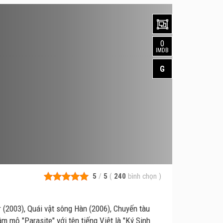
0
IMDB
G
5
/
5
(
240
bình chọn
)
2003), Quái vật sông Hàn (2006), Chuyến tàu
âm mộ "Parasite" với tên tiếng Việt là "Ký Sinh