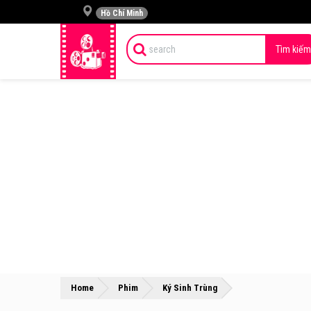
Hồ Chí Minh
Tìm kiếm
»
»
Home
Phim
Ký Sinh Trùng