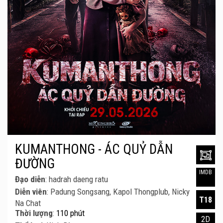
KUMANTHONG - ÁC QUỶ DẪN
ĐƯỜNG
IMDB
Đạo diễn
: hadrah daeng ratu
Diễn viên
: Padung Songsang, Kapol Thongplub, Nicky
T18
Na Chat
Thời lượng
:
110 phút
2D