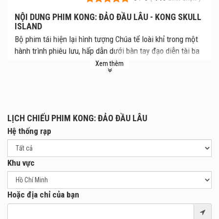
NỘI DUNG PHIM KONG: ĐẢO ĐẦU LÂU - KONG SKULL
ISLAND
Bộ phim tái hiện lại hình tượng Chúa tể loài khỉ trong một
hành trình phiêu lưu, hấp dẫn dưới bàn tay đạo diễn tài ba
Jordan Vogt-Robert. Trong phim, một nhóm các nhà thám
Xem thêm
hiểm liều lĩnh khám phá hòn đảo chưa có dấu chân người
tại Thái Bình Dương. Hoang sơ, tuyệt đẹp nhưng nơi đây
lại ẩn chứa rất nhiều cạm bẫy nguy hiểm. Và điều đáng sợ
hơn là họ không hề hay biết rằng mình đang dấn thân vào
LỊCH CHIẾU PHIM KONG: ĐẢO ĐẦU LÂU
lãnh địa của Kong huyền thoại.
Hệ thống rạp
Khu vực
Hoặc địa chỉ của bạn