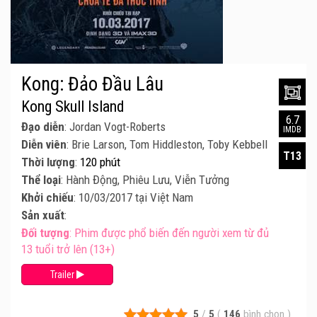
Kong: Đảo Đầu Lâu
Kong Skull Island
6.7
Đạo diễn
: Jordan Vogt-Roberts
IMDB
Diễn viên
: Brie Larson, Tom Hiddleston, Toby Kebbell
T13
Thời lượng
:
120 phút
Thể loại
: Hành Động, Phiêu Lưu, Viễn Tưởng
Khởi chiếu
: 10/03/2017 tại Việt Nam
Sản xuất
:
Đối tượng
: Phim được phổ biến đến người xem từ đủ
13 tuổi trở lên (13+)
Trailer
5
/
5
(
146
bình chọn
)