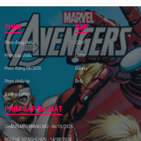
PHIM
RẠP
Phim đang chiếu
CGV
Phim sắp chiếu
Lotte
Phim tháng 08/2026
Galaxy
Phim chiếu lại
BHD
Đánh giá phim
PHIM SẮP RA MẮT
CHÀNG MÈO MANG MŨ - 06/11/2026
NGHỈ HÈ SỢ NGHỈ HƯU - 14/08/2026