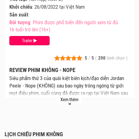
Khởi chiếu
: 26/08/2022 tại Việt Nam
Sản xuất
:
Đối tượng
: Phim được phổ biến đến người xem từ đủ
16 tuổi trở lên (16+)
Trailer
5
/
5
(
200
bình chọn
)
REVIEW PHIM KHÔNG - NOPE
Siêu phẩm thứ 3 của quái kiệt biên kịch/đạo diễn Jordan
Peele - Nope (KHÔNG) sau bao ngày trông ngóng từ giới
mọt điệu phim, cuối cùng đã được ra rạp tại Việt Nam sau
Xem thêm
gần 1 tháng tác phẩm này công chiếu tại Bắc Mỹ.
NOPE đã có rất nhiều đánh giá khen ngợi từ khán giả công
chúng cũng như giới phê bình uy tín, vì không những là bộ
phim kinh dị viễn tưởng độc đáo nhất mà Jordan Peele ấp
ủ (kể từ sự thành công của Get Out và Us), mà đó còn là
LỊCH CHIẾU PHIM KHÔNG