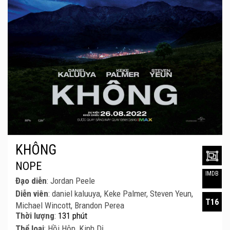
KHÔNG
NOPE
IMDB
Đạo diễn
: Jordan Peele
Diễn viên
: daniel kaluuya, Keke Palmer, Steven Yeun,
T16
Michael Wincott, Brandon Perea
Thời lượng
:
131 phút
Thể loại
: Hồi Hộp, Kinh Dị