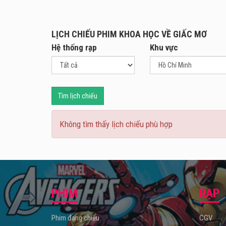
Mọi c
Stéph
LỊCH CHIẾU PHIM KHOA HỌC VỀ GIẤC MƠ
Không
Hệ thống rạp
Khu vực
sẽ tìm
Tìm lịch chiếu
Không tìm thấy lịch chiếu phù hợp
PHIM
RẠP
Phim đang chiếu
CGV