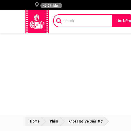
Hồ Chí Minh
Tìm kiếm
»
»
Home
Phim
Khoa Học Về Giấc Mơ