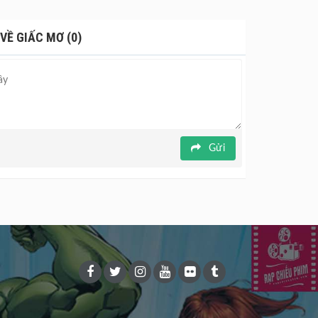
hải lòng cô. Ban đầu, sự độc đáo và kỳ lạ của
 mang và quyết định từ chối tình cảm của anh.
VỀ GIẤC MƠ (0)
ến thế giới tưởng tượng của mình, nơi anh hy vọng
Gửi