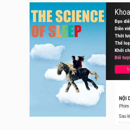
Khoa
Đạo diễ
Diễn vi
Thời lư
Thể loạ
Khởi ch
Đối tượ
Tr
NỘI 
Phim 
Sau k
tạo r