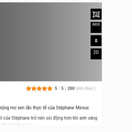
IMDB
0
2D
5
/
5
(
200
bình chọn
)
mộng mơ xen lẫn thực tế của Stéphane Miroux.
hạt của Stéphane trở nên sôi động hơn khi anh sáng
 làm từ bìa cứng.