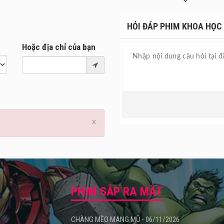
huyện thay đổi khi anh gặp cô hàng xóm Stéphanie và ngay lập tức p
ane khiến Stéphanie thích thú, nhưng sau đó cô dần cảm thấy hoang
HỎI ĐÁP PHIM KHOA HỌC 
 biết làm thế nào để chiếm được trái tim Stéphanie, Stéphane tìm đ
 ra câu trả lời cho mối tình đầy trăn trở này.
Hoặc địa chỉ của bạn
×
PHIM SẮP RA MẮT
CHÀNG MÈO MANG MŨ - 06/11/2026