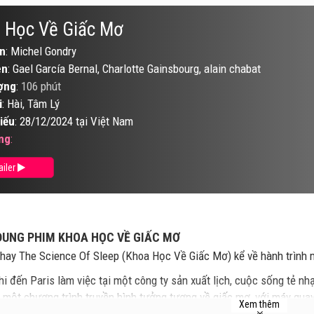
 Học Về Giấc Mơ
n
: Michel Gondry
ên
: Gael García Bernal, Charlotte Gainsbourg, alain chabat
ợng
:
106 phút
i
: Hài, Tâm Lý
iếu
: 28/12/2024 tại Việt Nam
ng
:
ailer
DUNG PHIM KHOA HỌC VỀ GIẤC MƠ
hay The Science Of Sleep (Khoa Học Về Giấc Mơ) kể về hành trình 
hi đến Paris làm việc tại một công ty sản xuất lịch, cuộc sống tẻ n
a một chương trình truyền hình tưởng tượng về giấc mơ, với máy quay
Xem thêm