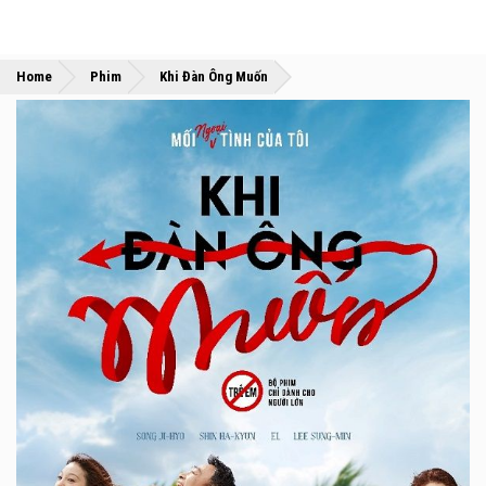
»
»
Home
Phim
Khi Đàn Ông Muốn