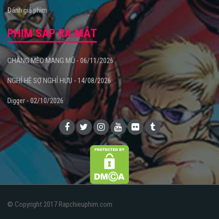
Đánh giá phim
PHIM SẮP RA MẮT
CHÀNG MÈO MANG MŨ - 06/11/2026
NGHỈ HÈ SỢ NGHỈ HƯU - 14/08/2026
Digger - 02/10/2026
© Copyright 2017 Rapchieuphim.com