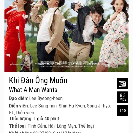
Khi Đàn Ông Muốn
What A Man Wants
8.3
Đạo diễn
: Lee Byeong-heon
IMDB
Diễn viên
: Lee Sung-min, Shin Ha Kyun, Song Ji-hyo,
T18
EL, Diễn viên
Thời lượng
:
1 giờ 40 phút
Thể loại
: Tình Cảm, Hài, Lãng Mạn, Thể loại