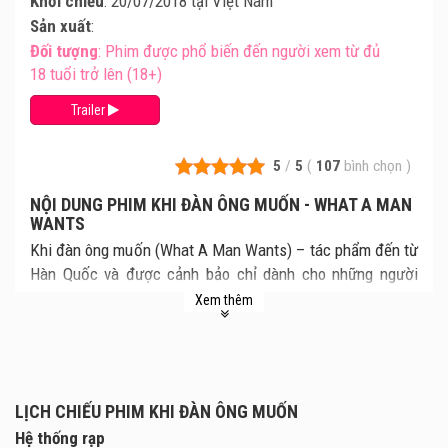
Khởi chiếu
: 20/07/2018 tại Việt Nam
Sản xuất
:
Đối tượng
: Phim được phổ biến đến người xem từ đủ
18 tuổi trở lên (18+)
Trailer
5
/
5
(
107
bình chọn
)
NỘI DUNG PHIM KHI ĐÀN ÔNG MUỐN - WHAT A MAN
WANTS
Khi đàn ông muốn (What A Man Wants) – tác phẩm đến từ
Hàn Quốc và được cảnh bảo chỉ dành cho những người
đàn ông cô đơn. Bộ phim đã nhanh chóng tạo thu hút
Xem thêm
được sự chú ý của khán giả chờ đến ngày phim được công
chiếu.
Bộ phim là câu chuyện về Seok Geun – một người đàn ông
trung niên có kinh nghiệm hơn 20 năm “ăn vụng” bên ngoài
LỊCH CHIẾU PHIM KHI ĐÀN ÔNG MUỐN
mà chưa một lần nào bị vợ phát hiện. Seok Geun có một cô
Hệ thống rạp