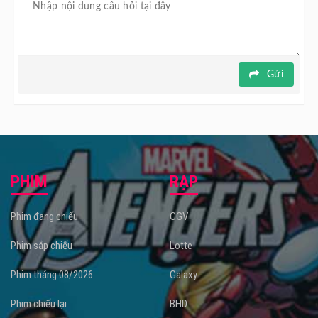
thức công chiếu tại các rạp chiếu phim từ ngày 18/5.
Gửi
PHIM
RẠP
Phim đang chiếu
CGV
Phim sắp chiếu
Lotte
Phim tháng 08/2026
Galaxy
Phim chiếu lại
BHD