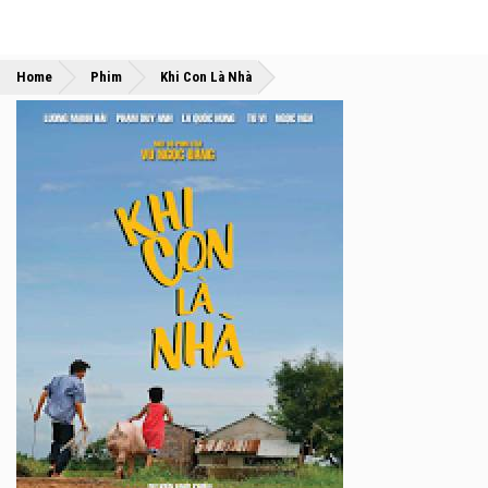
»
»
Home
Phim
Khi Con Là Nhà