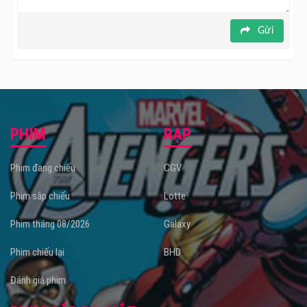
Gửi
PHIM
RẠP
Phim đang chiếu
CGV
Phim sắp chiếu
Lotte
Phim tháng 08/2026
Galaxy
Phim chiếu lại
BHD
Đánh giá phim