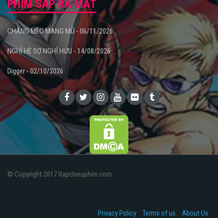
PHIM SẮP RA MẮT
CHÀNG MÈO MANG MŨ - 06/11/2026
NGHỈ HÈ SỢ NGHỈ HƯU - 14/08/2026
Digger - 02/10/2026
© Copyright 2017 Rapchieuphim.com
Privacy Policy
Terms of us
About Us