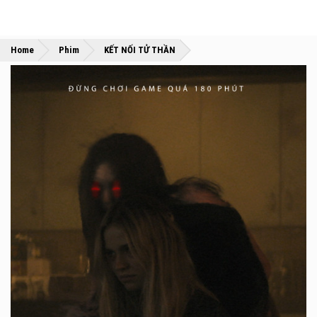
»
»
Home
Phim
KẾT NỐI TỬ THẦN