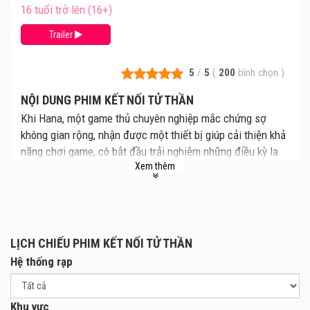
16 tuổi trở lên (16+)
Trailer
5
/
5
(
200
bình chọn
)
NỘI DUNG PHIM KẾT NỐI TỬ THẦN
Khi Hana, một game thủ chuyên nghiệp mắc chứng sợ
không gian rộng, nhận được một thiết bị giúp cải thiện khả
năng chơi game, cô bắt đầu trải nghiệm những điều kỳ lạ.
Xem thêm
Liệu thiết bị này có đang xâm chiếm tâm trí của cô, khiến
những cơn ác mộng không chỉ xuất hiện trong thế giới ảo
mà còn lan sang cả đời thực? Sự rối loạn giữa thực tại và
ảo giác khiến Hana phải đối mặt với những nỗi sợ hãi sâu
thẳm bên trong mình.
LỊCH CHIẾU PHIM KẾT NỐI TỬ THẦN
Hệ thống rạp
Khu vực