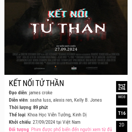
KẾT NỐI TỬ THẦN
Đạo diễn
: james croke
IMDB
Diễn viên
: sasha luss, alexis ren, Kelly B. Jones
Thời lượng
:
89 phút
T16
Thể loại
: Khoa Học Viễn Tưởng, Kinh Dị
Khởi chiếu
: 27/09/2024 tại Việt Nam
2D
Đối tượng
: Phim được phổ biến đến người xem từ đủ