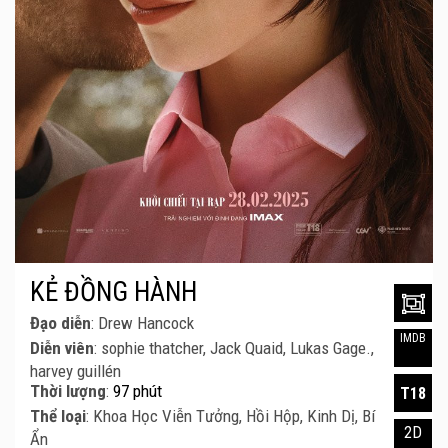
KẺ ĐỒNG HÀNH
Đạo diễn
: Drew Hancock
IMDB
Diễn viên
: sophie thatcher, Jack Quaid, Lukas Gage.,
harvey guillén
Thời lượng
:
97 phút
T18
Thể loại
: Khoa Học Viễn Tưởng, Hồi Hộp, Kinh Dị, Bí
2D
Ẩn