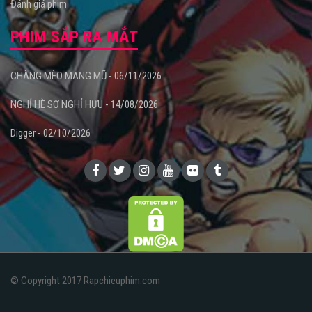
Đánh giá phim
PHIM SẮP RA MẮT
CHÀNG MÈO MANG MŨ - 06/11/2026
NGHỈ HÈ SỢ NGHỈ HƯU - 14/08/2026
Digger - 02/10/2026
© Copyright 2017 Rapchieuphim.com