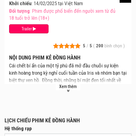
Khởi chiếu
: 14/02/2025 tại Việt Nam
Đối tượng
: Phim được phổ biến đến người xem từ đủ
18 tuổi trở lên (18+)
Trailer
5
/
5
(
200
bình chọn
)
NỘI DUNG PHIM KẺ ĐỒNG HÀNH
Cái chết bí ẩn của một tỷ phú đã mở đầu chuỗi sự kiện
kinh hoàng trong kỳ nghỉ cuối tuần của Iris và nhóm bạn tại
biệt thự ven hồ. Đồng thời, những bí mật đen tối nhất về
Xem thêm
chuyện tình tưởng như hoàn hảo giữa Iris và Josh cũng
dần được phơi bày.
LỊCH CHIẾU PHIM KẺ ĐỒNG HÀNH
Hệ thống rạp