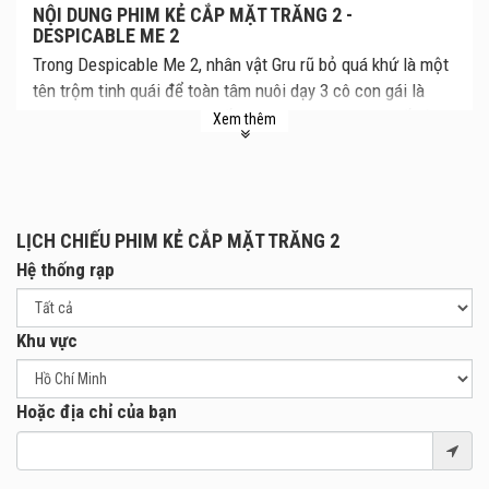
NỘI DUNG PHIM KẺ CẮP MẶT TRĂNG 2 -
DESPICABLE ME 2
Trong Despicable Me 2, nhân vật Gru rũ bỏ quá khứ là một
tên trộm tinh quái để toàn tâm nuôi dạy 3 cô con gái là
Margo, Edith và Agnes. Thế nhưng ngay khi Gru quyết định
Xem thêm
lui về với gia đình và trở thành một người cha mẫu mực thì
một tổ chức bí mật với quy mô toàn cầu đến gõ cửa. Gru
cùng với cộng sự mới của anh - Lucy cùng bắt tay tham
gia vào cuộc truy tìm xem ai là kẻ đứng sau chuỗi những
LỊCH CHIẾU PHIM KẺ CẮP MẶT TRĂNG 2
phi vụ âm mưu đình đám đang diễn ra. Và thế là, quái kiệt
Hệ thống rạp
Gru một thời lại trở lại với thế giới để khẳng định vị trí bất
khả chiến bại của mình.
Khu vực
Hoặc địa chỉ của bạn