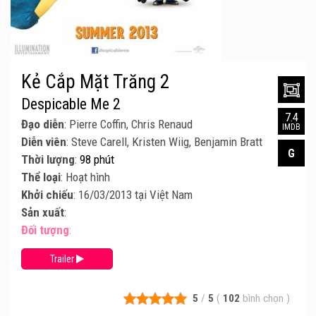
Kẻ Cắp Mặt Trăng 2
Despicable Me 2
7.4
Đạo diễn
: Pierre Coffin, Chris Renaud
IMDB
Diễn viên
: Steve Carell, Kristen Wiig, Benjamin Bratt
G
Thời lượng
:
98 phút
Thể loại
: Hoạt hình
Khởi chiếu
: 16/03/2013 tại Việt Nam
Sản xuất
:
Đối tượng
:
Trailer
5
/
5
(
102
bình chọn
)