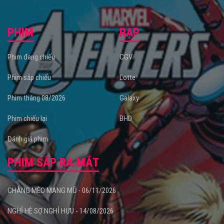
PHIM
RẠP
Phim đang chiếu
CGV
Phim sắp chiếu
Lotte
Phim tháng 08/2026
Galaxy
Phim chiếu lại
BHD
Đánh giá phim
PHIM SẮP RA MẮT
CHÀNG MÈO MANG MŨ - 06/11/2026
NGHỈ HÈ SỢ NGHỈ HƯU - 14/08/2026