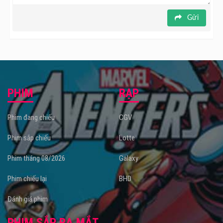
Gửi
PHIM
RẠP
Phim đang chiếu
CGV
Phim sắp chiếu
Lotte
Phim tháng 08/2026
Galaxy
Phim chiếu lại
BHD
Đánh giá phim
PHIM SẮP RA MẮT