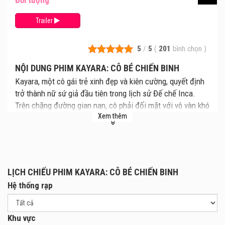
Đối tượng
:
Trailer
5
/
5
(
201
bình chọn
)
NỘI DUNG PHIM KAYARA: CÔ BÉ CHIẾN BINH
Kayara, một cô gái trẻ xinh đẹp và kiên cường, quyết định
trở thành nữ sứ giả đầu tiên trong lịch sử Đế chế Inca.
Trên chặng đường gian nan, cô phải đối mặt với vô vàn khó
Xem thêm
khăn và hiểm nguy để bảo vệ thành phố Vàng trước nguy
cơ bị khai thác, đồng thời giải cứu gia đình và bạn bè khỏi
những mối họa bất ngờ. Qua hành trình đầy thử thách ấy,
Kayara nhận ra rằng sức mạnh đích thực không chỉ đến từ
thể chất mà còn từ trí tuệ và tinh thần đoàn kết.
LỊCH CHIẾU PHIM KAYARA: CÔ BÉ CHIẾN BINH
Hệ thống rạp
Khu vực