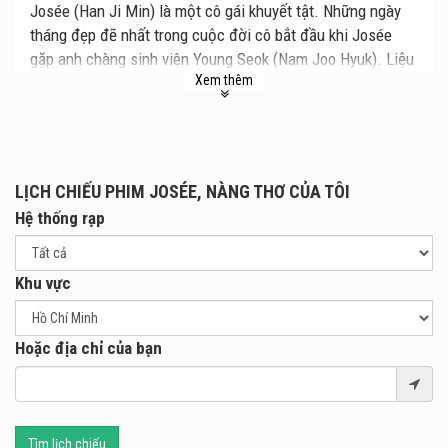
Josée (Han Ji Min) là một cô gái khuyết tật. Những ngày
tháng đẹp đẽ nhất trong cuộc đời cô bắt đầu khi Josée
gặp anh chàng sinh viên Young Seok (Nam Joo Hyuk). Liệu
Xem thêm
Young Seok và Josée có ở bên nhau đến cuối cùng?
Phim mới Josée, Nàng Thơ Của Tôi dự kiến ra mắt tại các
rạp chiếu phim từ ngày 18.12.2020.
LỊCH CHIẾU PHIM JOSÉE, NÀNG THƠ CỦA TÔI
Hệ thống rạp
Khu vực
Hoặc địa chỉ của bạn
Tìm lịch chiếu