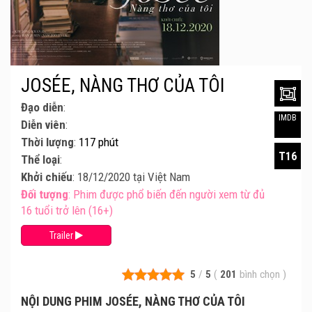
JOSÉE, NÀNG THƠ CỦA TÔI
Đạo diễn
:
IMDB
Diễn viên
:
Thời lượng
:
117 phút
T16
Thể loại
:
Khởi chiếu
: 18/12/2020 tại Việt Nam
Đối tượng
: Phim được phổ biến đến người xem từ đủ
16 tuổi trở lên (16+)
Trailer
5
/
5
(
201
bình chọn
)
NỘI DUNG PHIM JOSÉE, NÀNG THƠ CỦA TÔI