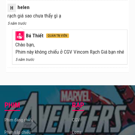
helen
H
rạch giá sao chưa thấy gì ạ
5 năm trước
Bá Thiết
QUẢN TRỊ VIÊN
Chào bạn,
Phim này không chiếu ở CGV Vincom Rạch Giá bạn nhé
5 năm trước
PHIM
RẠP
Phim đang chiếu
CGV
Phim sắp chiếu
Lotte