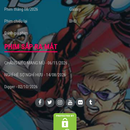
Phim tháng 08/2026
Galaxy
Phim chiếu lại
BHD
Đánh giá phim
PHIM SẮP RA MẮT
CHÀNG MÈO MANG MŨ - 06/11/2026
NGHỈ HÈ SỢ NGHỈ HƯU - 14/08/2026
Digger - 02/10/2026