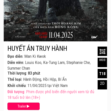
HUYẾT ÁN TRUY HÀNH
Đạo diễn
: Man Ki Kwok
IMDB
Diễn viên
: Louis Koo, Ka-Tung Lam, Stephanie Che,
Summer Chan
Thời lượng
:
83 phút
T18
Thể loại
: Hành Động, Hồi Hộp, Bí Ẩn
2D
Khởi chiếu
: 11/04/2025 tại Việt Nam
Đối tượng
: Phim được phổ biến đến người xem từ đủ
18 tuổi trở lên (18+)
Trailer