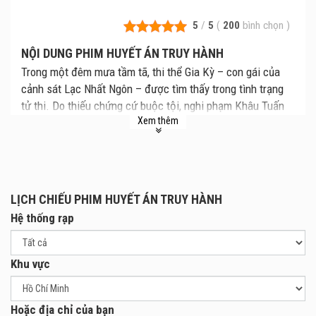
5
/
5
(
200
bình chọn
)
NỘI DUNG PHIM HUYẾT ÁN TRUY HÀNH
Trong một đêm mưa tầm tã, thi thể Gia Kỳ – con gái của
cảnh sát Lạc Nhất Ngôn – được tìm thấy trong tình trạng
tử thi. Do thiếu chứng cứ buộc tội, nghi phạm Khâu Tuấn
Xem thêm
Văn được phóng thích. Quá đau đớn, Lạc Nhất Ngôn từ bỏ
công việc trong ngành cảnh sát. Tuy nhiên, những cái chết
không dừng lại ở đó; nhiều cô gái khác bị sát hại tàn bạo
với cùng một phương thức, khiến ông tin rằng kẻ thủ ác
thật sự vẫn đang lẩn khuất ngoài kia. Qua cuộc điều tra cá
LỊCH CHIẾU PHIM HUYẾT ÁN TRUY HÀNH
nhân, Lạc Nhất Ngôn lần ra nhân chứng duy nhất từng
Hệ thống rạp
chứng kiến hành vi phạm tội của hung thủ. Đáng buồn thay,
đó lại là một cô bé mắc chứng thiểu năng trí tuệ. Hàng loạt
sóng gió ập đến, đẩy người cha, người chồng này đến bờ
Khu vực
vực suy sụp. Liệu Lạc Nhất Ngôn sẽ chấp nhận buông xuôi
trước thực tại nghiệt ngã hay quyết tâm đứng lên đòi lại
công lý cho cái chết thương tâm của con gái mình?
Hoặc địa chỉ của bạn