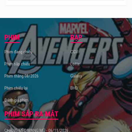
PHIM
RẠP
Phim đang chiếu
CGV
Phim sắp chiếu
Lotte
Phim tháng 08/2026
Galaxy
Phim chiếu lại
BHD
Đánh giá phim
PHIM SẮP RA MẮT
CHÀNG MÈO MANG MŨ - 06/11/2026