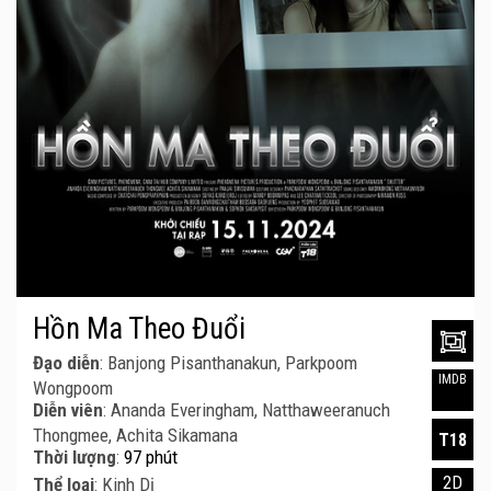
Hồn Ma Theo Đuổi
Đạo diễn
: Banjong Pisanthanakun, Parkpoom
IMDB
Wongpoom
Diễn viên
: Ananda Everingham, Natthaweeranuch
Thongmee, Achita Sikamana
T18
Thời lượng
:
97 phút
2D
Thể loại
: Kinh Dị