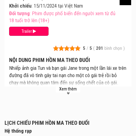
Khởi chiếu
: 15/11/2024 tại Việt Nam
Đối tượng
: Phim được phổ biến đến người xem từ đủ
18 tuổi trở lên (18+)
Trailer
5
/
5
(
201
bình chọn
)
NỘI DUNG PHIM HỒN MA THEO ĐUỔI
Nhiếp ảnh gia Tun và bạn gái Jane trong một lần lái xe trên
đường đã vô tình gây tai nạn cho một cô gái trẻ rồi bỏ
chạy mà không quan tâm đến sự sống chết của cô gái.
Xem thêm
Sau vụ tai nạn, Jane sống trong lo âu, hối hận, còn những
tấm ảnh mà Tun chụp đều xuất hiện bóng mờ kỳ lạ. Từ đó,
những cơn ác mộng không có hồi kết liên tiếp xảy ra với
cặp đôi, và những bí mật trong quá khứ dần được hé mở.
Phim Shutter / Hồn Ma Theo Đuổi dự kiến ra mắt tại các
LỊCH CHIẾU PHIM HỒN MA THEO ĐUỔI
rạp chiếu phim toàn quốc từ 15.11.2024.
Hệ thống rạp