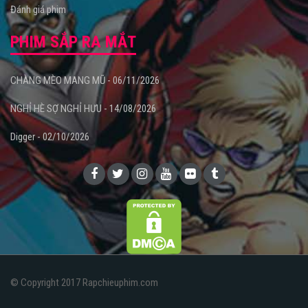
Đánh giá phim
PHIM SẮP RA MẮT
CHÀNG MÈO MANG MŨ - 06/11/2026
NGHỈ HÈ SỢ NGHỈ HƯU - 14/08/2026
Digger - 02/10/2026
© Copyright 2017 Rapchieuphim.com