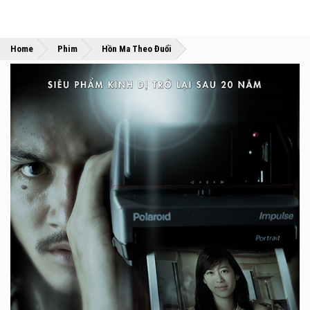
»
»
Home
Phim
Hồn Ma Theo Đuổi