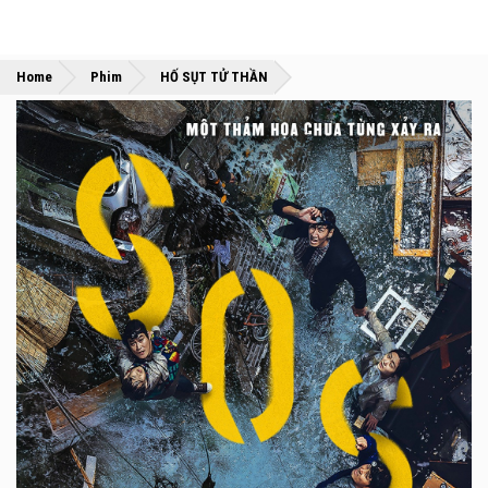
»
»
Home
Phim
HỐ SỤT TỬ THẦN