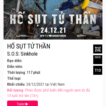
HỐ SỤT TỬ THẦN
S.O.S: Sinkhole
IMDB
Đạo diễn
:
Diễn viên
:
T13
Thời lượng
:
117 phút
Thể loại
:
Khởi chiếu
: 24/12/2021 tại Việt Nam
Đối tượng
: Phim được phổ biến đến người xem từ đủ
13 tuổi trở lên (13+)
Trailer