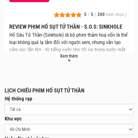
5
/
5
(
200
bình chọn
)
REVIEW PHIM HỐ SỤT TỬ THẦN - S.O.S: SINKHOLE
Hố Sâu Tử Thần (Sinkhole) là bộ phim thảm hoạ vốn là thể
loại không quá lạ lẫm đối với người xem, nhưng vẫn tạo
cảm xúc lẫn lộn - từ tiếng cười cho tới ùa trong nước mắt
Xem thêm
vì những hậu quả từ sự vụ sụp hố cực lớn ngay giữa lòng
thành phố.
LỊCH CHIẾU PHIM HỐ SỤT TỬ THẦN
Hệ thống rạp
Khu vực