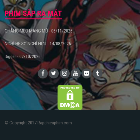
PHIM SẮP RA MẮT
CHÀNG MÈO MANG MŨ - 06/11/2026
NGHỈ HÈ SỢ NGHỈ HƯU - 14/08/2026
Digger - 02/10/2026
© Copyright 2017 Rapchieuphim.com