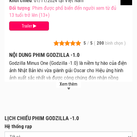
Khởi chiếu
: 01/11/2024 tại Việt Nam
Đối tượng
: Phim được phổ biến đến người xem từ đủ
13 tuổi trở lên (13+)
Trailer
5
/
5
(
200
bình chọn
)
NỘI DUNG PHIM GODZILLA -1.0
Godzilla Minus One (Godzilla -1.0) là niềm tự hào của điện
ảnh Nhật Bản khi vừa giành giải Oscar cho Hiệu ứng hình
ảnh xuất sắc nhất và được công chúng đón nhận nồng
Xem thêm
nhiệt. Phim theo chân Shikijima Koichi, một phi công trẻ
mang nặng mặc cảm sau chiến tranh, tìm lại lòng dũng
cảm để đối mặt với Godzilla nhờ sự giúp đỡ mẹ con Oishi
Noriko. Được giới phê bình và người hâm mộ toàn cầu
khen ngợi là một trong những tác phẩm xuất sắc nhất về
LỊCH CHIẾU PHIM GODZILLA -1.0
Godzilla, phim có sự tham gia của dàn sao lớn như Kamiki
Hệ thống rạp
Ryunosuke, Hamabe Minami, Yamada Yuki, Aoki Munetaka,
Yoshioka Hidetaka, Ando Sakura, và Sasaki Kuranosuke,