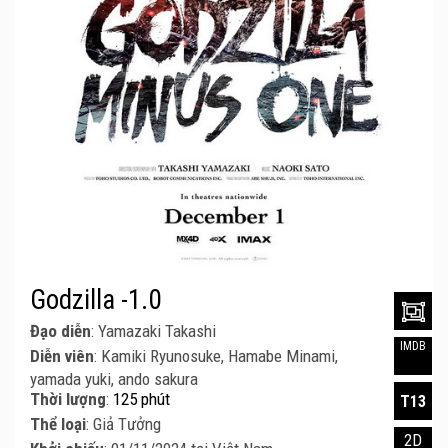
Godzilla -1.0
Đạo diễn
: Yamazaki Takashi
IMDB
Diễn viên
: Kamiki Ryunosuke, Hamabe Minami,
yamada yuki, ando sakura
Thời lượng
:
125 phút
T13
Thể loại
: Giả Tưởng
2D