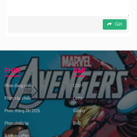
Gửi
PHIM
RẠP
Phim đang chiếu
CGV
Phim sắp chiếu
Lotte
Phim tháng 08/2026
Galaxy
Phim chiếu lại
BHD
Đánh giá phim