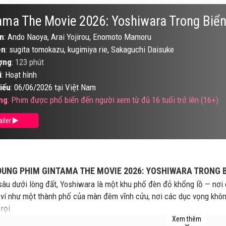
ama The Movie 2026: Yoshiwara Trong Biể
n
: Ando Naoya, Arai Yojirou, Enomoto Mamoru
ên
: sugita tomokazu, kugimiya rie, Sakaguchi Daisuke
ợng
:
123 phút
i
: Hoạt hình
iếu
: 06/06/2026 tại Việt Nam
ng
: Phim được phổ biến đến người xem từ đủ 16 tuổi trở lên (16+)
ailer
DUNG PHIM GINTAMA THE MOVIE 2026: YOSHIWARA TRONG 
âu dưới lòng đất, Yoshiwara là một khu phố đèn đỏ khổng lồ — nơi q
ví như một thành phố của màn đêm vĩnh cửu, nơi các dục vọng khôn
rọi.
Xem thêm