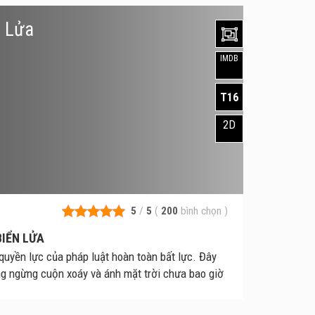
n Lửa
IMDB
T16
2D
5
/
5
(
200
bình chọn
)
BIỂN LỬA
uyền lực của pháp luật hoàn toàn bất lực. Đây
g ngừng cuộn xoáy và ánh mặt trời chưa bao giờ