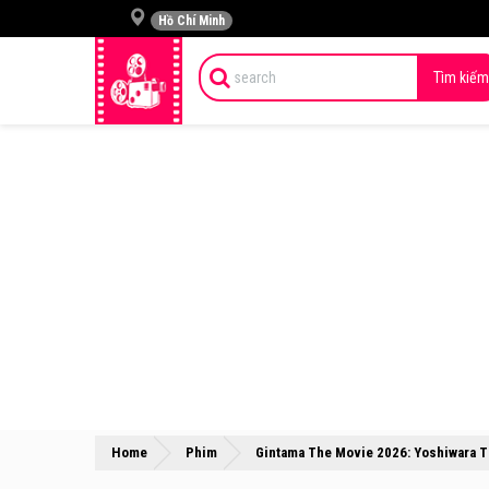
Hồ Chí Minh
Tìm kiếm
Home
Phim
Gintama The Movie 2026: Yoshiwara T