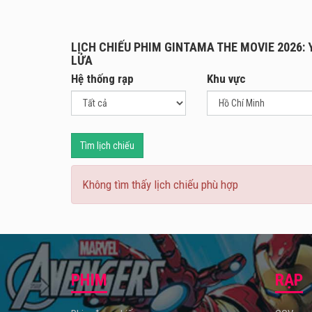
Tại E
Seita
rằng 
LỊCH CHIẾU PHIM GINTAMA THE MOVIE 2026:
Tuy n
LỬA
mạnh 
Hệ thống rạp
Khu vực
hưởng
Để th
những
Tìm lịch chiếu
thắp 
Không tìm thấy lịch chiếu phù hợp
PHIM
RẠP