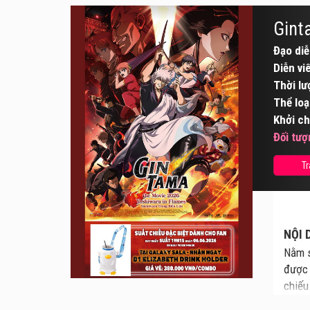
Gint
Đạo diễ
Diễn vi
Thời lư
Thể loạ
Khởi ch
Đối tượ
Tr
NỘI 
Nằm s
được 
chiếu 