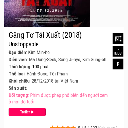
Găng Tơ Tái Xuất (2018)
Unstoppable
-
Đạo diễn
: Kim Min-ho
IMDB
Diễn viên
: Ma Dong-Seok, Song Ji-hyo, Kim Sung-oh
P
Thời lượng
:
100 phút
Thể loại
: Hành Động, Tội Phạm
Khởi chiếu
: 28/12/2018 tại Việt Nam
Sản xuất
:
Đối tượng
: Phim được phép phổ biến đến người xem
ở mọi độ tuổi
Trailer
5
/
5
(
227
bình chọn
)