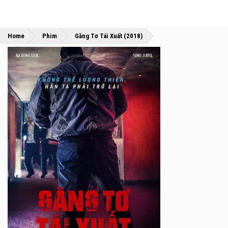
»
»
Home
Phim
Găng Tơ Tái Xuất (2018)