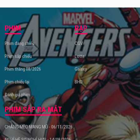
PHIM
RẠP
Phim đang chiếu
CGV
Phim sắp chiếu
Lotte
Phim tháng 08/2026
Galaxy
Phim chiếu lại
BHD
Đánh giá phim
PHIM SẮP RA MẮT
CHÀNG MÈO MANG MŨ - 06/11/2026
NGHỈ HÈ SỢ NGHỈ HƯU - 14/08/2026