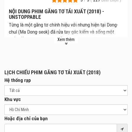
NỘI DUNG PHIM GĂNG TƠ TÁI XUẤT (2018) -
UNSTOPPABLE
Từng là một găng tơ chính hiệu với nhưng hiện tại Dong-
chul (Ma Dong-seok) đã rửa tay gác kiếm và sống một
cuộc đời yên bình bên người vợ hiền Ji-soo (Song Ji-hyo).
Xem thêm
Mọi chuyện đột nhiên đảo lộn khi một ngày, Dong-chul
nhận được điện thoại từ một kẻ nặc danh tự nhận mình là
người đã bắt cóc Ji-soo. Dong-chul bắt buộc phải ra tay
tìm kiếm manh mối để cứu được vợ mình bằng bất cứ giá
LỊCH CHIẾU PHIM GĂNG TƠ TÁI XUẤT (2018)
nào. “Không thể lương thiện, hắn ta phải trở lại.” – câu đề
Hệ thống rạp
từ hứa hẹn một màn “tái xuất giang hồ” gây rúng động của
“quái vật” khét tiếng năm xưa.
Khu vực
Hoặc địa chỉ của bạn