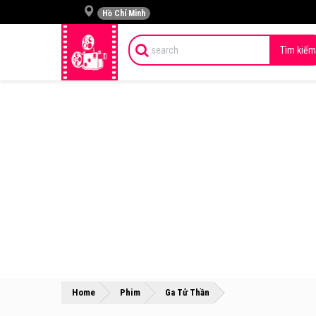
Hồ Chí Minh
Tìm kiếm
»
»
Home
Phim
Ga Tử Thần