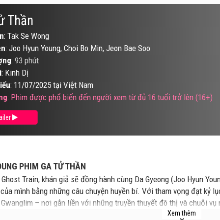
ử Thần
n
: Tak Se Wong
ên
: Joo Hyun Young, Choi Bo Min, Jeon Bae Soo
ợng
:
93 phút
i
: Kinh Dị
iếu
: 11/07/2025 tại Việt Nam
ng
: Phim được phổ biến đến người xem từ đủ 16 tuổi trở lên (16+)
ailer
DUNG PHIM GA TỬ THẦN
 Ghost Train, khán giả sẽ đồng hành cùng Da Gyeong (Joo Hyun Youn
” của mình bằng những câu chuyện huyền bí. Với tham vọng đạt kỷ l
Gwanglim – nơi gắn liền với những truyền thuyết đô thị và chuỗi vụ 
Xem thêm
 hiểm (Jeon Bae Soo), Da Gyeong vô tình bị cuốn vào một vòng xoáy t