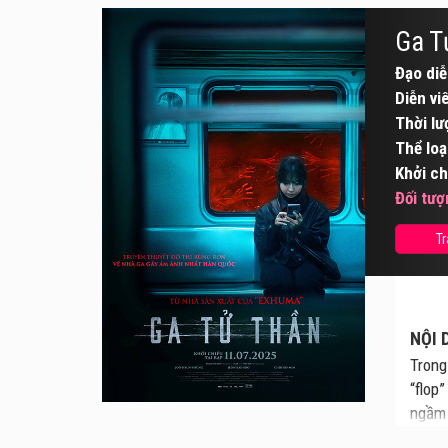
Ga T
Đạo diễ
Diễn vi
Thời lư
Thể loạ
Khởi ch
Đối tượ
Tr
NỘI 
Trong
“flop
ngầm 
ga bí