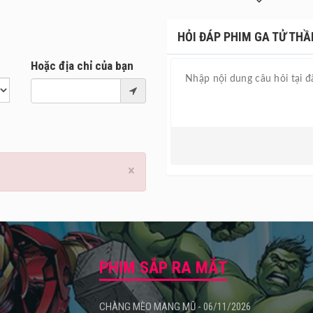
huyến tàu định mệnh, cô mới hy vọng tìm thấy lối thoát.
HỎI ĐÁP PHIM GA TỬ THẦN
Hoặc địa chỉ của bạn
×
PHIM SẮP RA MẮT
CHÀNG MÈO MANG MŨ - 06/11/2026