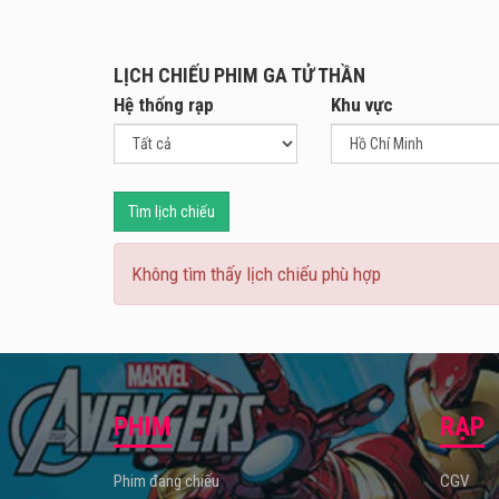
của c
LỊCH CHIẾU PHIM GA TỬ THẦN
Hệ thống rạp
Khu vực
Tìm lịch chiếu
Không tìm thấy lịch chiếu phù hợp
PHIM
RẠP
Phim đang chiếu
CGV