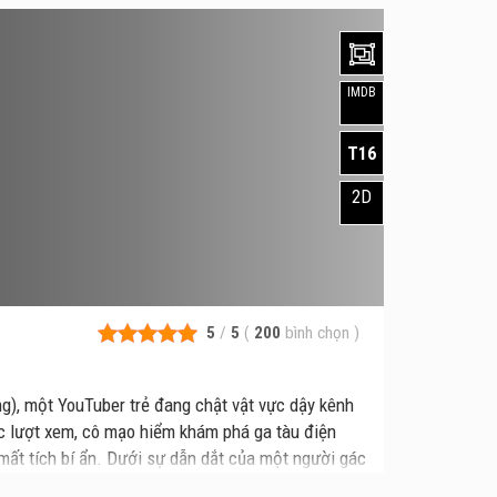
IMDB
T16
2D
5
/
5
(
200
bình chọn
)
g), một YouTuber trẻ đang chật vật vực dậy kênh
ục lượt xem, cô mạo hiểm khám phá ga tàu điện
mất tích bí ẩn. Dưới sự dẫn dắt của một người gác
âm linh kinh hoàng. Chỉ khi đến được “đích cuối”