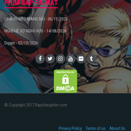
PHIM SẮP RA MẮT
CHÀNG MÈO MANG MŨ - 06/11/2026
NGHỈ HÈ SỢ NGHỈ HƯU - 14/08/2026
Digger - 02/10/2026
© Copyright 2017 Rapchieuphim.com
Privacy Policy
Terms of us
About Us