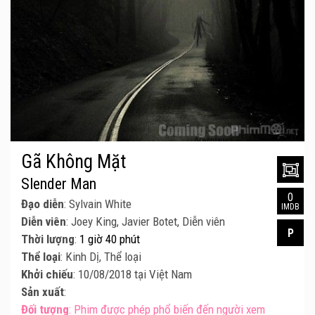
Gã Không Mặt
Slender Man
0
Đạo diễn
: Sylvain White
IMDB
Diễn viên
: Joey King, Javier Botet, Diễn viên
P
Thời lượng
:
1 giờ 40 phút
Thể loại
: Kinh Dị, Thể loại
Khởi chiếu
: 10/08/2018 tại Việt Nam
Sản xuất
:
Đối tượng
: Phim được phép phổ biến đến người xem