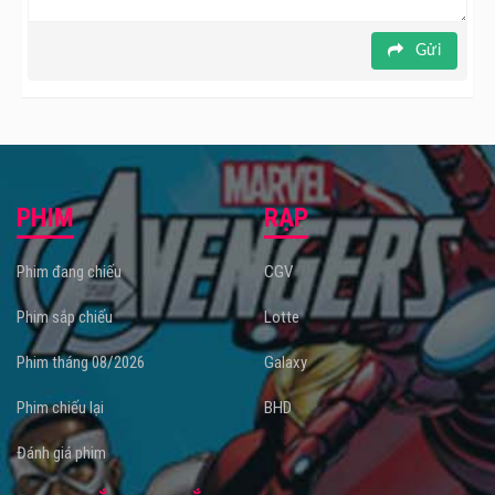
Gửi
PHIM
RẠP
Phim đang chiếu
CGV
Phim sắp chiếu
Lotte
Phim tháng 08/2026
Galaxy
Phim chiếu lại
BHD
Đánh giá phim