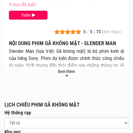
ở mọi độ tuổi
Trailer
5
/
5
(
73
bình chọn
)
NỘI DUNG PHIM GÃ KHÔNG MẶT - SLENDER MAN
Slender Man (tựa Việt: Gã không mặt) là bộ phim kinh dị
của hãng Sony. Phim dự kiến được chính thức công chiếu
từ ngày 10/8 nhưng đến thời điểm này những thông tin về
Xem thêm
bộ phim khá nhỏ giọt vì gặp vấn đề với nhà phát hành.
Theo những thông tin được tiết lộ trước đó, Gã không mặt
là câu chuyện kể về một nhân vật cực kỳ kinh dị với hình
tượng là người đàn ông cao lớn bất thường, diện bộ vest
lịch lãm nhưng gương mặt chỉ là một đống thịt bằng
LỊCH CHIẾU PHIM GÃ KHÔNG MẶT
phẳng, không hề có mắt mũi miện như những người bình
Hệ thống rạp
thường khác.
Gã không mặt tồn tại như một loại virut, nó âm thầm len lỏi
Khu vực