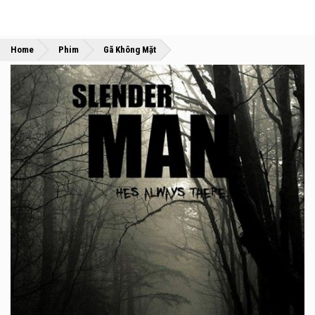
»
»
Home
Phim
Gã Không Mặt