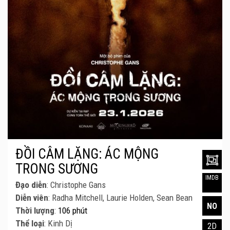
ĐỒI CÂM LẶNG: ÁC MỘNG
TRONG SƯƠNG
IMDB
Đạo diễn
: Christophe Gans
Diễn viên
: Radha Mitchell, Laurie Holden, Sean Bean
NO
Thời lượng
:
106 phút
Thể loại
: Kinh Dị
2D