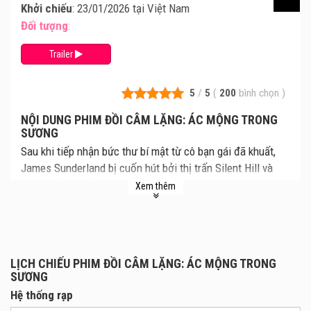
Khởi chiếu
: 23/01/2026 tại Việt Nam
Đối tượng
:
Trailer
5
/
5
(
200
bình chọn
)
NỘI DUNG PHIM ĐỒI CÂM LẶNG: ÁC MỘNG TRONG
SƯƠNG
Sau khi tiếp nhận bức thư bí mật từ cô bạn gái đã khuất,
James Sunderland bị cuốn hút bởi thị trấn Silent Hill và
chọn đến nơi ấy, một thị trấn xưa kia thân thuộc nay ngập
Xem thêm
trong bóng tối. Hàng loạt thực thể quái dị như Kim Tự
Tháp Đỏ, Y Tá Quỷ đang rình rập chờ anh ta.
LỊCH CHIẾU PHIM ĐỒI CÂM LẶNG: ÁC MỘNG TRONG
SƯƠNG
Hệ thống rạp