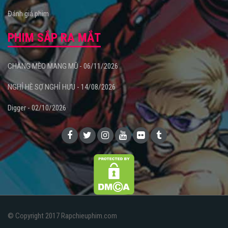
Đánh giá phim
PHIM SẮP RA MẮT
CHÀNG MÈO MANG MŨ - 06/11/2026
NGHỈ HÈ SỢ NGHỈ HƯU - 14/08/2026
Digger - 02/10/2026
© Copyright 2017 Rapchieuphim.com