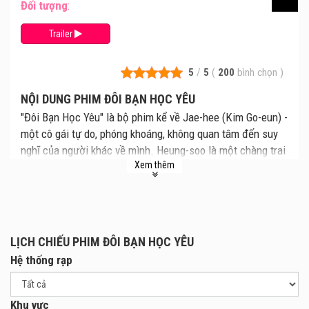
Đối tượng
:
Trailer
5
/
5
(
200
bình chọn
)
NỘI DUNG PHIM ĐÔI BẠN HỌC YÊU
"Đôi Bạn Học Yêu" là bộ phim kể về Jae-hee (Kim Go-eun) -
một cô gái tự do, phóng khoáng, không quan tâm đến suy
nghĩ của người khác về mình. Heung-soo là một chàng trai
Xem thêm
tự cô lập với thế giới, mang trong mình một bí mật không
thể tiết lộ. Khi Jae-hee vô tình phát hiện ra điều thầm kín
của Heung-soo, họ bắt đầu xây dựng một mối quan hệ
không tưởng, với cuộc sống chung đầy màu sắc.
LỊCH CHIẾU PHIM ĐÔI BẠN HỌC YÊU
Hệ thống rạp
Khu vực