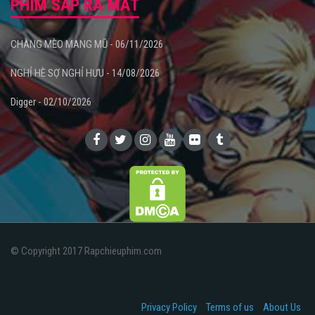
PHIM SẮP RA MẮT
CHÀNG MÈO MANG MŨ - 06/11/2026
NGHỈ HÈ SỢ NGHỈ HƯU - 14/08/2026
Digger - 02/10/2026
© Copyright 2017 Rapchieuphim.com
Privacy Policy
Terms of us
About Us