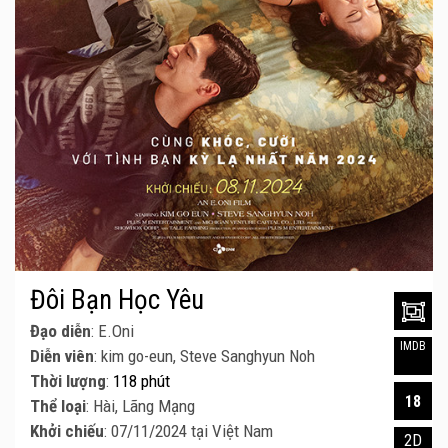
Đôi Bạn Học Yêu
Đạo diễn
: E.Oni
IMDB
Diễn viên
: kim go-eun, Steve Sanghyun Noh
Thời lượng
:
118 phút
18
Thể loại
: Hài, Lãng Mạng
Khởi chiếu
: 07/11/2024 tại Việt Nam
2D