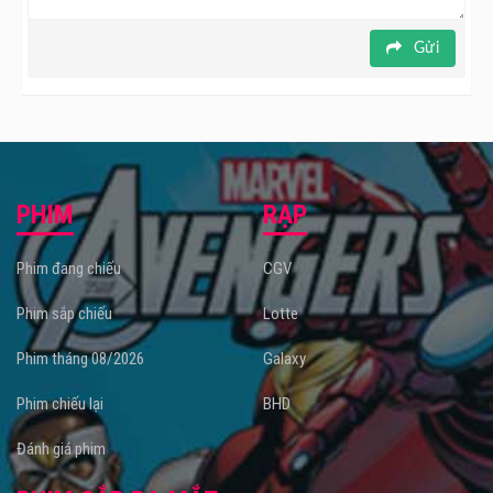
Gửi
PHIM
RẠP
Phim đang chiếu
CGV
Phim sắp chiếu
Lotte
Phim tháng 08/2026
Galaxy
Phim chiếu lại
BHD
Đánh giá phim