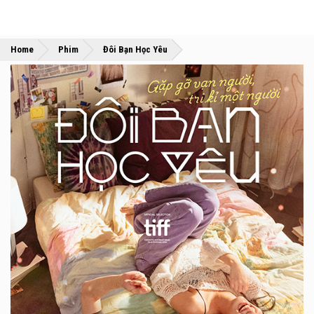
»
»
Home
Phim
Đôi Bạn Học Yêu