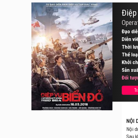
Điệp
Opera
Đạo diễ
Diễn vi
Thời lư
Thể loạ
Khởi ch
Sản xuấ
Đối tượ
Tr
NỘI 
Nội d
Sau k