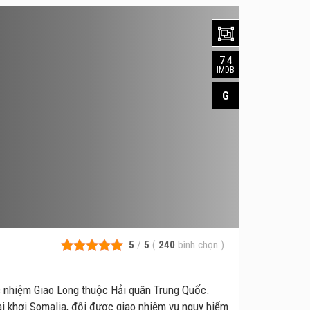
7.4
IMDB
G
5
/
5
(
240
bình chọn
)
 nhiệm Giao Long thuộc Hải quân Trung Quốc.
ài khơi Somalia, đội được giao nhiệm vụ nguy hiểm