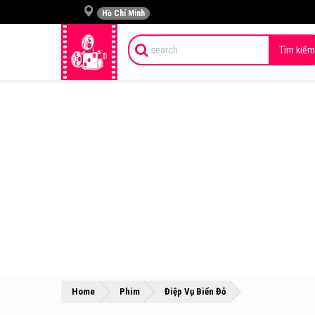
Hồ Chí Minh
Tìm kiếm
»
»
Home
Phim
Điệp Vụ Biển Đỏ