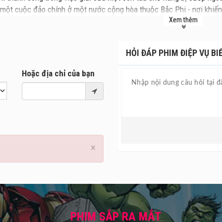
 một cuộc đảo chính ở một nước cộng hòa thuộc Bắc Phi - nơi khiến
Xem thêm
 trở nên phức tạp hơn bởi một âm mưu khủng bố đe dọa con tin tại 
HỎI ĐÁP PHIM ĐIỆP VỤ BIỂ
Hoặc địa chỉ của bạn
×
PHIM SẮP RA MẮT