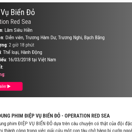
 Vụ Biển Đỏ
tion Red Sea
n
: Lâm Siêu Hiền
ên
: Diễn viên, Trương Hàm Dư, Trương Nghi, Bạch Băng
ợng
:
2 giờ 18 phút
i
: Thể loại, Hành Động
iếu
: 16/03/2018 tại Việt Nam
t
:
ng
:
ailer
DUNG PHIM ĐIỆP VỤ BIỂN ĐỎ - OPERATION RED SEA
ung phim ĐIỆP VỤ BIỂN ĐỎ dựa trên câu chuyện có thật của đội đặc
hi thành công trong việc giải cứu một con tàu chở hàng bị cướp ngo