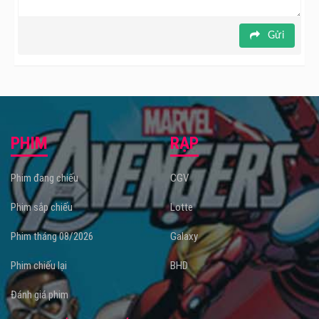
Gửi
PHIM
RẠP
Phim đang chiếu
CGV
Phim sắp chiếu
Lotte
Phim tháng 08/2026
Galaxy
Phim chiếu lại
BHD
Đánh giá phim