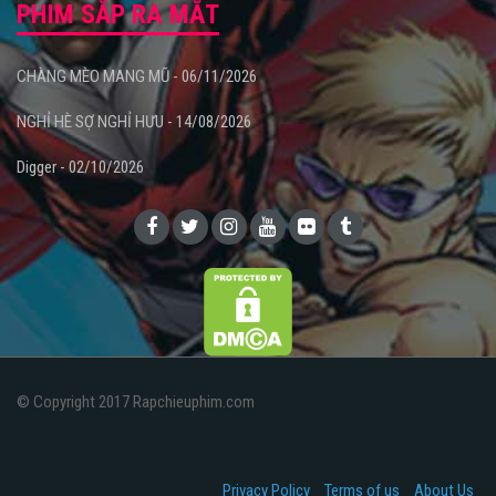
PHIM SẮP RA MẮT
CHÀNG MÈO MANG MŨ - 06/11/2026
NGHỈ HÈ SỢ NGHỈ HƯU - 14/08/2026
Digger - 02/10/2026
© Copyright 2017 Rapchieuphim.com
Privacy Policy
Terms of us
About Us