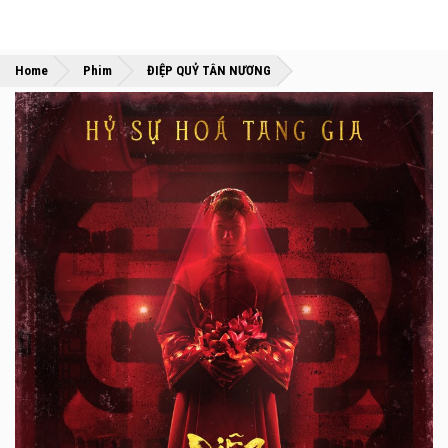
»
»
Home
Phim
ĐIỆP QUỶ TÂN NƯƠNG