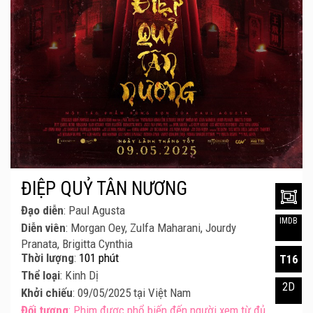
ĐIỆP QUỶ TÂN NƯƠNG
Đạo diễn
: Paul Agusta
IMDB
Diễn viên
: Morgan Oey, Zulfa Maharani, Jourdy
Pranata, Brigitta Cynthia
Thời lượng
:
101 phút
T16
Thể loại
: Kinh Dị
2D
Khởi chiếu
: 09/05/2025 tại Việt Nam
Đối tượng
: Phim được phổ biến đến người xem từ đủ