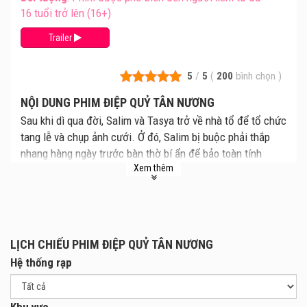
16 tuổi trở lên (16+)
Trailer
5
/
5
(
200
bình chọn
)
NỘI DUNG PHIM ĐIỆP QUỶ TÂN NƯƠNG
Sau khi dì qua đời, Salim và Tasya trở về nhà tổ để tổ chức
tang lễ và chụp ảnh cưới. Ở đó, Salim bị buộc phải thắp
nhang hàng ngày trước bàn thờ bí ẩn để bảo toàn tính
Xem thêm
mạng. Sự hiện diện của họ vô tình làm thức tỉnh các linh
hồn tổ tiên chết oan uổng từ thời xa xưa. Tasya quyết tâm
tìm hiểu bí mật dòng họ nhằm giải thoát Salim khỏi lời
nguyền. Nhưng sự thật cô sắp khám phá còn kinh hoàng
hơn cả những hồn ma quỷ dữ.
LỊCH CHIẾU PHIM ĐIỆP QUỶ TÂN NƯƠNG
Hệ thống rạp