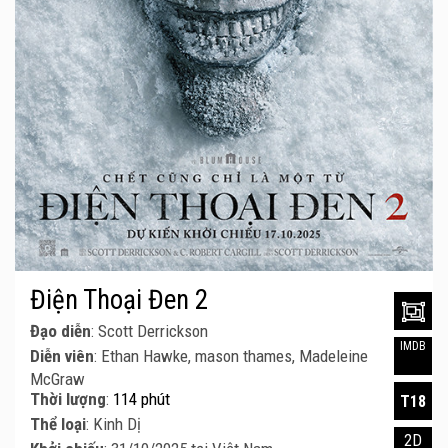
Điện Thoại Đen 2
Đạo diễn
: Scott Derrickson
IMDB
Diễn viên
: Ethan Hawke, mason thames, Madeleine
McGraw
Thời lượng
:
114 phút
T18
Thể loại
: Kinh Dị
2D