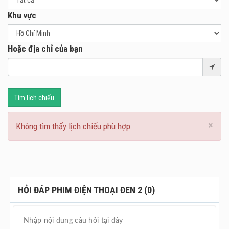
đình mình. Hai anh em giờ đây phải đối mặt với một kẻ sát
Khu vực
nhân không chỉ trở nên mạnh mẽ hơn sau cái chết, mà còn
có mối liên hệ sâu sắc hơn họ từng nghĩ.
Hoặc địa chỉ của bạn
Tìm lịch chiếu
×
Không tìm thấy lịch chiếu phù hợp
HỎI ĐÁP PHIM ĐIỆN THOẠI ĐEN 2 (0)