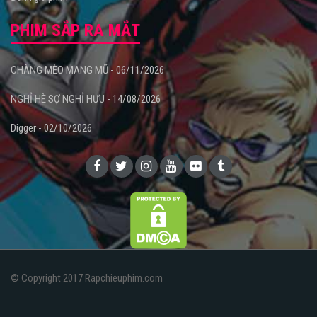
PHIM SẮP RA MẮT
CHÀNG MÈO MANG MŨ - 06/11/2026
NGHỈ HÈ SỢ NGHỈ HƯU - 14/08/2026
Digger - 02/10/2026
© Copyright 2017 Rapchieuphim.com