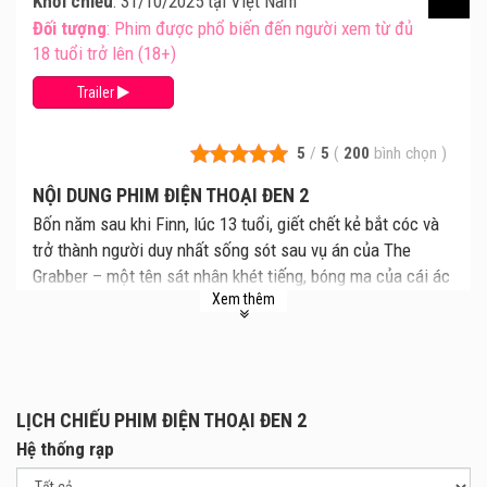
Khởi chiếu
: 31/10/2025 tại Việt Nam
Đối tượng
: Phim được phổ biến đến người xem từ đủ
18 tuổi trở lên (18+)
Trailer
5
/
5
(
200
bình chọn
)
NỘI DUNG PHIM ĐIỆN THOẠI ĐEN 2
Bốn năm sau khi Finn, lúc 13 tuổi, giết chết kẻ bắt cóc và
trở thành người duy nhất sống sót sau vụ án của The
Grabber – một tên sát nhân khét tiếng, bóng ma của cái ác
Xem thêm
vẫn chưa tan biến. Chiếc điện thoại đen lại réo vang lần
nữa. Giờ đây, Finn 17 tuổi vẫn chật vật với những vết
thương tâm lý, trong khi cô em gái 15 tuổi Gwen bắt đầu
nhận được những cuộc gọi bí ẩn trong mơ từ chiếc điện
thoại đen, kèm theo những hình ảnh kinh hoàng. Quyết tâm
LỊCH CHIẾU PHIM ĐIỆN THOẠI ĐEN 2
chấm dứt cơn ác mộng cho cả hai, Gwen thuyết phục Finn
Hệ thống rạp
đến một trại giữa cơn bão tuyết. Tại đó, cô khám phá bí
mật đáng sợ liên quan đến The Grabber và quá khứ của gia