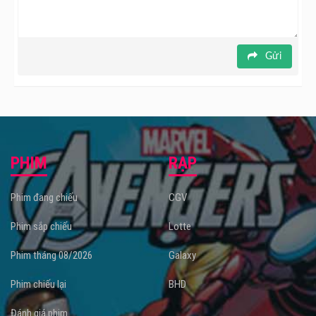
Gửi
PHIM
RẠP
Phim đang chiếu
CGV
Phim sắp chiếu
Lotte
Phim tháng 08/2026
Galaxy
Phim chiếu lại
BHD
Đánh giá phim