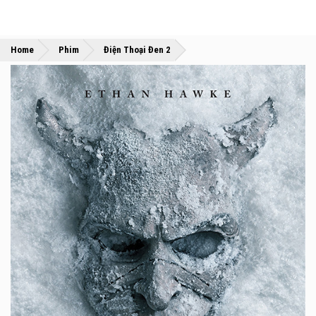
»
»
Home
Phim
Điện Thoại Đen 2