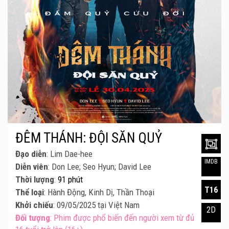
ĐÊM THÁNH: ĐỘI SĂN QUỶ
Đạo diễn
: Lim Dae-hee
IMDB
Diễn viên
: Don Lee; Seo Hyun; David Lee
Thời lượng
:
91 phút
T16
Thể loại
: Hành Động, Kinh Dị, Thần Thoại
Khởi chiếu
: 09/05/2025 tại Việt Nam
2D
Đối tượng
: Phim được phổ biến đến người xem từ đủ