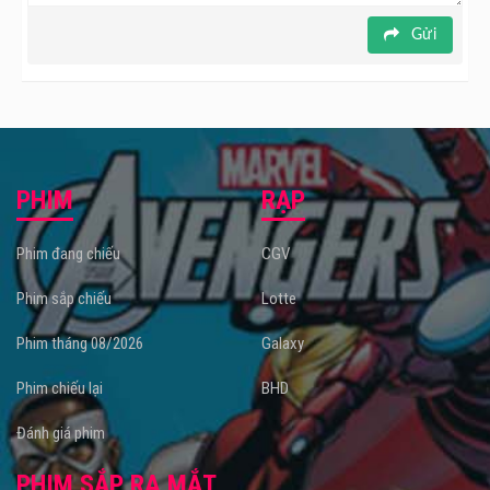
Gửi
PHIM
RẠP
Phim đang chiếu
CGV
Phim sắp chiếu
Lotte
Phim tháng 08/2026
Galaxy
Phim chiếu lại
BHD
Đánh giá phim
PHIM SẮP RA MẮT