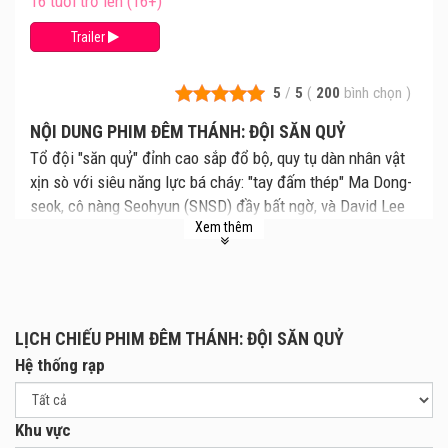
16 tuổi trở lên (16+)
Trailer
5
/
5
(
200
bình chọn
)
NỘI DUNG PHIM ĐÊM THÁNH: ĐỘI SĂN QUỶ
Tổ đội "săn quỷ" đỉnh cao sắp đổ bộ, quy tụ dàn nhân vật
xịn sò với siêu năng lực bá cháy: "tay đấm thép" Ma Dong-
seok, cô nàng Seohyun (SNSD) đầy bất ngờ, và David Lee
Xem thêm
bí ẩn. Cả ba hợp sức để truy lùng và đập tan lũ thế lực
cuồng tín tôn thờ quỷ dữ, hứa hẹn mang đến trận chiến
khốc liệt, đã mắt nhất mùa lễ 30/4 này. Chuẩn bị tinh thần
đi, vì lũ quỷ không có cửa thoát đâu!
LỊCH CHIẾU PHIM ĐÊM THÁNH: ĐỘI SĂN QUỶ
Hệ thống rạp
Khu vực