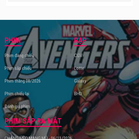
PHIM
RẠP
Phim đang chiếu
CGV
Phim sắp chiếu
Lotte
Phim tháng 08/2026
Galaxy
Phim chiếu lại
BHD
Đánh giá phim
PHIM SẮP RA MẮT
CHÀNG MÈO MANG MŨ - 06/11/2026