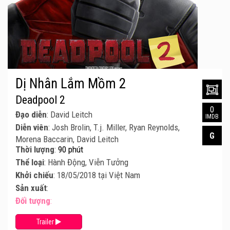
Dị Nhân Lắm Mồm 2
Deadpool 2
0
Đạo diễn
: David Leitch
IMDB
Diễn viên
: Josh Brolin, T.j. Miller, Ryan Reynolds,
G
Morena Baccarin, David Leitch
Thời lượng
:
90 phút
Thể loại
: Hành Động, Viễn Tưởng
Khởi chiếu
: 18/05/2018 tại Việt Nam
Sản xuất
:
Đối tượng
:
Trailer