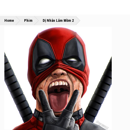
»
»
Home
Phim
Dị Nhân Lắm Mồm 2