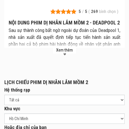
5
/
5
(
269
bình chọn
)
NỘI DUNG PHIM DỊ NHÂN LẮM MỒM 2 - DEADPOOL 2
Sau sự thành công bất ngờ ngoài dự đoán của Deadpool 1,
nhà sản xuất đã quyết định tiếp tục tiến hành sản xuất
phần hai cả bộ phim hài hành động về nhân vật phản anh
Xem thêm
hùng Deadpool.
Bộ phim hiện vẫn đang được ghi hình tại Vancouver,
Cananda với sự góp mặt của dàn diễn viên tên tuổi như:
T.J. Miller, Morena Baccarin, Brianna, Stefan Kapicic và
Leslie Uggams. Gần một năm nữa bộ phim mới được chính
LỊCH CHIẾU PHIM DỊ NHÂN LẮM MỒM 2
thức ra mắt khán giả, chính vì vậy nhà sản xuất chưa tiết lộ
Hệ thống rạp
quá nhiều thông tin về nội dung bộ phim. Tuy nhiên hình
ảnh mới nhất trong trailer phim Deadpool 2 vừa được nhà
Khu vực
sản xuất tung ra, cơn khát thông tin của khán giả phần nào
đã được thỏa mãn.
Trong trailer mới nhất, khán giả đã một lần nữa được gặp
Hoặc địa chỉ của bạn