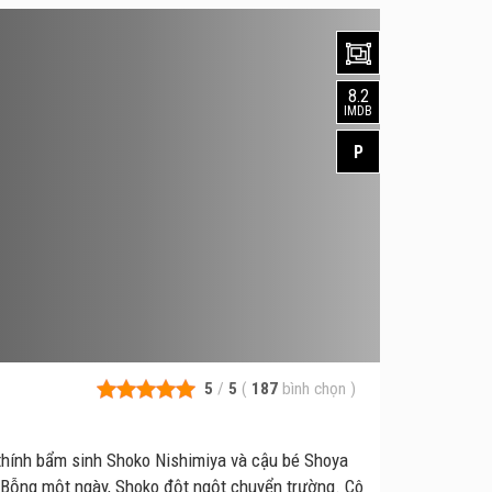
8.2
IMDB
P
5
/
5
(
187
bình chọn
)
hính bẩm sinh Shoko Nishimiya và cậu bé Shoya
c. Bỗng một ngày, Shoko đột ngột chuyển trường. Cô