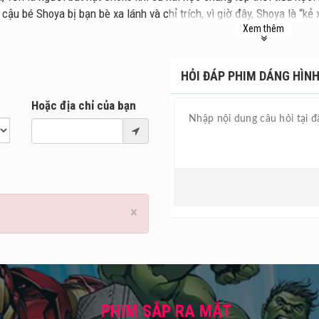
 cậu bé Shoya bị bạn bè xa lánh và chỉ trích, vì giờ đây, Shoya là “k
Xem thêm
Shoya một lần nữa gặp lại Shoko, cậu quyết định bù đắp lại những tổ
rằng mọi chuyện đã quá muộn màng?
HỎI ĐÁP PHIM DÁNG HÌNH
Hoặc địa chỉ của bạn
×
PHIM SẮP RA MẮT