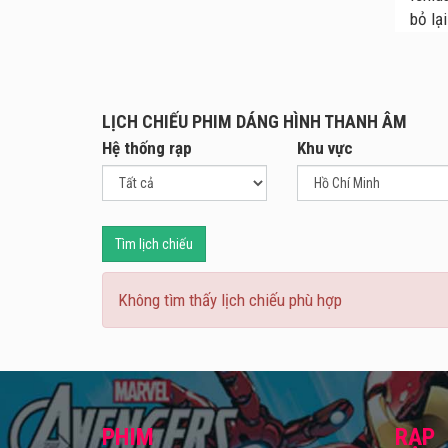
bỏ lại
học, 
liệu 
LỊCH CHIẾU PHIM DÁNG HÌNH THANH ÂM
Hệ thống rạp
Khu vực
Tìm lịch chiếu
Không tìm thấy lịch chiếu phù hợp
PHIM
RẠP