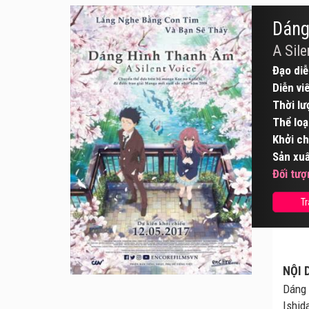
Dáng
A Sile
Đạo diễ
Diễn vi
Thời lư
Thể loạ
Khởi ch
Sản xuấ
Đối tượ
Tr
NỘI 
Dáng 
Ishid