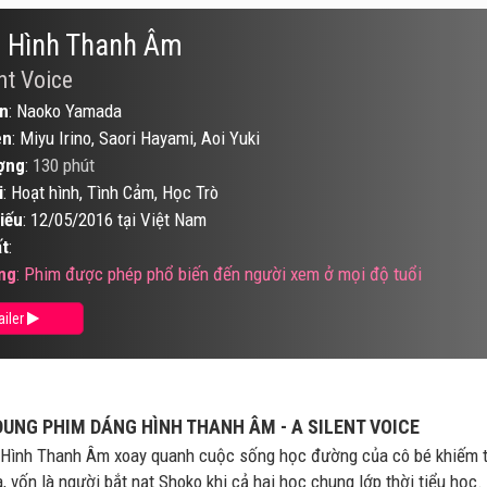
 Hình Thanh Âm
nt Voice
n
: Naoko Yamada
ên
: Miyu Irino, Saori Hayami, Aoi Yuki
ợng
:
130 phút
i
: Hoạt hình, Tình Cảm, Học Trò
iếu
: 12/05/2016 tại Việt Nam
t
:
ng
: Phim được phép phổ biến đến người xem ở mọi độ tuổi
ailer
DUNG PHIM DÁNG HÌNH THANH ÂM - A SILENT VOICE
Hình Thanh Âm xoay quanh cuộc sống học đường của cô bé khiếm t
a, vốn là người bắt nạt Shoko khi cả hai học chung lớp thời tiểu họ