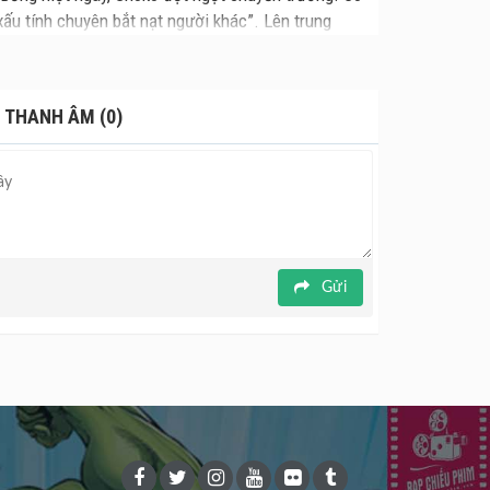
ẻ xấu tính chuyên bắt nạt người khác”. Lên trung
n thương đã gây ra cho cô bạn thuở xưa. Tuy vậy,
 THANH ÂM (0)
Gửi