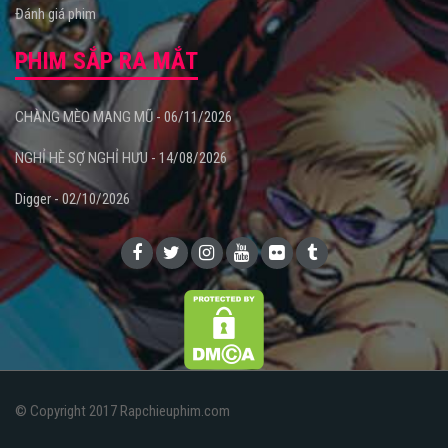
Đánh giá phim
PHIM SẮP RA MẮT
CHÀNG MÈO MANG MŨ - 06/11/2026
NGHỈ HÈ SỢ NGHỈ HƯU - 14/08/2026
Digger - 02/10/2026
© Copyright 2017 Rapchieuphim.com