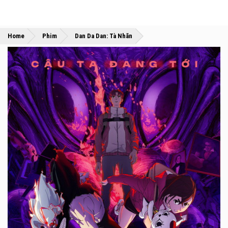
»
»
Home
Phim
Dan Da Dan: Tà Nhãn