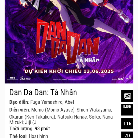
Dan Da Dan: Tà Nhãn
Đạo diễn
: Fuga Yamashiro, Abel
IMDB
Diễn viên
: Momo (Momo Ayase): Shion Wakayama;
Okarun (Ken Takakura): Natsuki Hanae; Seiko: Nana
Mizuki; Jiji (J
T16
Thời lượng
:
93 phút
2D
Thể loại
: Hoạt hình