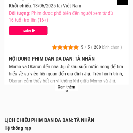
Khởi chiếu
: 13/06/2025 tại Việt Nam
Đối tượng
: Phim được phổ biến đến người xem từ đủ
16 tuổi trở lên (16+)
Trailer
5
/
5
(
200
bình chọn
)
NỘI DUNG PHIM DAN DA DAN: TÀ NHÃN
Momo và Okarun đến nhà Jiji ở khu suối nước nóng để tìm
hiểu về sự việc liên quan đến gia đình Jiji. Trên hành trình,
Okarun cảm thấy bất an vì không khí giữa Momo và Jiji,
Xem thêm
nhưng dần dần quý mến Jiji nhờ tính cách tử tế của cậu.
Khi cả ba trèo lên ngôi nhà nằm trên núi của Jiji, họ lập tức
bắt tay vào cuộc điều tra. Từ xa, một bóng người mờ ảo
đang lặng lẽ theo dõi họ...
LỊCH CHIẾU PHIM DAN DA DAN: TÀ NHÃN
Hệ thống rạp