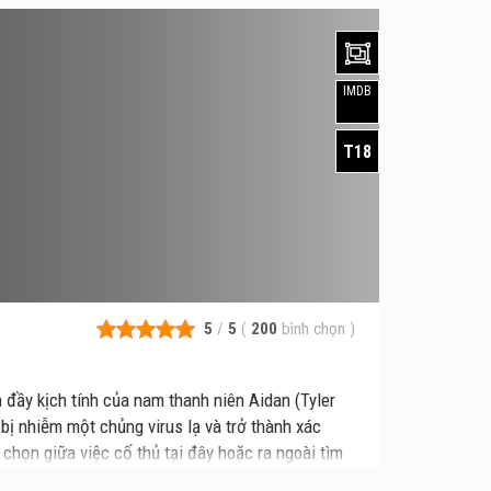
IMDB
T18
5
/
5
(
200
bình chọn
)
n đầy kịch tính của nam thanh niên Aidan (Tyler
ị nhiễm một chủng virus lạ và trở thành xác
 chọn giữa việc cố thủ tại đây hoặc ra ngoài tìm