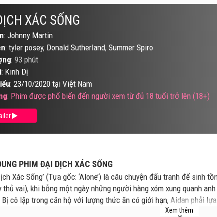
DỊCH XÁC SỐNG
n
: Johnny Martin
ên
: tyler posey, Donald Sutherland, Summer Spiro
ợng
:
93 phút
i
: Kinh Dị
iếu
: 23/10/2020 tại Việt Nam
ng
: Phim được phổ biến đến người xem từ đủ 18 tuổi trở lên (18+)
ailer
DUNG PHIM ĐẠI DỊCH XÁC SỐNG
Dịch Xác Sống’ (Tựa gốc: ‘Alone’) là câu chuyện đấu tranh để sinh tồ
 thủ vai), khi bỗng một ngày những người hàng xóm xung quanh anh b
 Bị cô lập trong căn hộ với lượng thức ăn có giới hạn, Aidan phải lựa
Xem thêm
sự trợ giúp giữa sự bủa vây của lũ quái vật khát máu.