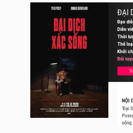
ĐẠI 
Đạo diễ
Diễn vi
Thời lư
Thể loạ
Khởi ch
Đối tượ
Tr
NỘI 
‘Đại 
Posey
sống.
kiếm 