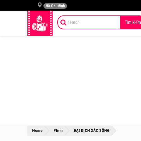
Hồ Chí Minh
Tìm kiếm
»
»
Home
Phim
ĐẠI DỊCH XÁC SỐNG