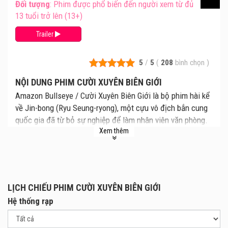
Đối tượng
: Phim được phổ biến đến người xem từ đủ
13 tuổi trở lên (13+)
Trailer
5
/
5
(
208
bình chọn
)
NỘI DUNG PHIM CƯỜI XUYÊN BIÊN GIỚI
Amazon Bullseye / Cười Xuyên Biên Giới là bộ phim hài kể
về Jin-bong (Ryu Seung-ryong), một cựu vô địch bắn cung
quốc gia đã từ bỏ sự nghiệp để làm nhân viên văn phòng.
Xem thêm
Khi đối mặt với nguy cơ bị sa thải, anh bất đắc dĩ nhận
một nhiệm vụ bất khả thi: bay đến nửa kia của trái đất để
tìm cách cứu lấy công việc của mình.
Sau một sự cố nguy hiểm, Jin-bong hạ cánh xuống khu
rừng Amazon và gặp bộ ba cung thủ thổ dân Sika, Eeba, và
LỊCH CHIẾU PHIM CƯỜI XUYÊN BIÊN GIỚI
Walbu. Anh quyết định hợp tác với phiên dịch viên ngáo
Hệ thống rạp
ngơ Bbang-sik (Jin Sun-kyu) để đưa ba chiến thần này đến
Hàn Quốc thực hiện một kế hoạch táo bạo.