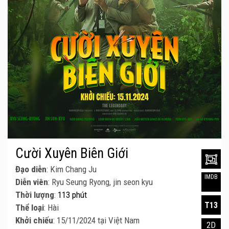
Cười Xuyên Biên Giới
Đạo diễn
: Kim Chang Ju
IMDB
Diễn viên
: Ryu Seung Ryong, jin seon kyu
Thời lượng
:
113 phút
T13
Thể loại
: Hài
Khởi chiếu
: 15/11/2024 tại Việt Nam
2D