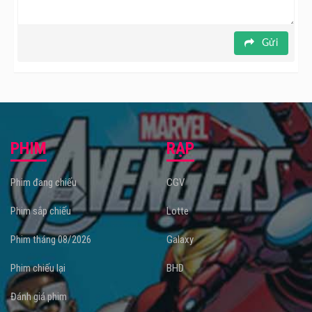
Gửi
PHIM
RẠP
Phim đang chiếu
CGV
Phim sắp chiếu
Lotte
Phim tháng 08/2026
Galaxy
Phim chiếu lại
BHD
Đánh giá phim