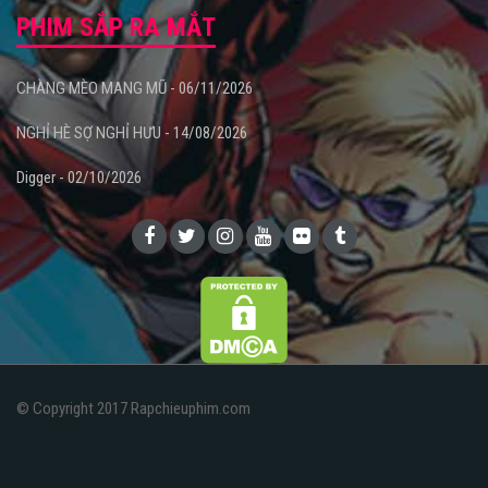
PHIM SẮP RA MẮT
CHÀNG MÈO MANG MŨ - 06/11/2026
NGHỈ HÈ SỢ NGHỈ HƯU - 14/08/2026
Digger - 02/10/2026
© Copyright 2017 Rapchieuphim.com