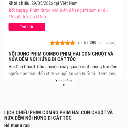
Khởi chiếu
: 29/05/2026 tại Việt Nam
Đối tượng
: Phim được phổ biến đến người xem từ đủ
16 tuổi trở lên (16+)
Trailer
5
/
5
(
200
bình chọn
)
NỘI DUNG PHIM COMBO PHIM HAI CON CHUỘT VÀ
NỬA ĐÊM NỔI HỨNG ĐI CẮT TÓC
Hai Con Chuột: Câu chuyện xoay quanh một chàng trai đón
người bạn thân đến chơi và ngủ lại vào buổi tối. Đem lòng
yêu thầm đối phương từ lâu, anh biết rằng đây chính là
Xem thêm
đêm cuối cùng cả hai còn được ở gần nhau, bởi ngay ngày
mai người ấy sẽ chính thức lấy vợ.
Nửa Đêm Nổi Hứng Đi Cắt Tóc: Giữa đêm muộn, hai người
bạn thân tình cờ gặp lại nhau: một anh thợ cắt tóc đơn độc
LỊCH CHIẾU PHIM COMBO PHIM HAI CON CHUỘT VÀ
và một chàng trai đào hoa vừa mới thất tình. Cuộc trò
NỬA ĐÊM NỔI HỨNG ĐI CẮT TÓC
chuyện thâu đêm của họ đã vô tình khơi dậy những cảm
Hệ thống rạp