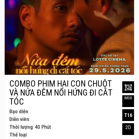
COMBO PHIM HAI CON CHUỘT
VÀ NỬA ĐÊM NỔI HỨNG ĐI CẮT
IMDB
TÓC
Đạo diễn
:
T16
Diễn viên
:
Thời lượng
:
40 Phút
2D
Thể loại
: