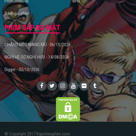
Phim chiếu lại
BHD
Đánh giá phim
PHIM SẮP RA MẮT
CHÀNG MÈO MANG MŨ - 06/11/2026
NGHỈ HÈ SỢ NGHỈ HƯU - 14/08/2026
Digger - 02/10/2026
© Copyright 2017 Rapchieuphim.com