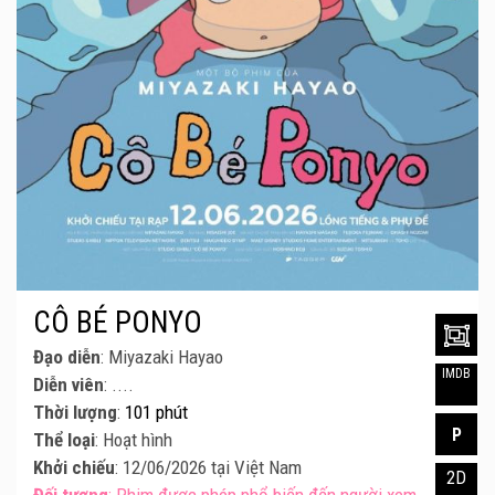
CÔ BÉ PONYO
Đạo diễn
: Miyazaki Hayao
IMDB
Diễn viên
: ....
Thời lượng
:
101 phút
P
Thể loại
: Hoạt hình
Khởi chiếu
: 12/06/2026 tại Việt Nam
2D