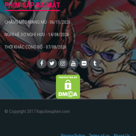
PHIM SẮP RA MẮT
CHÀNG MÈO MANG MŨ - 06/11/2026
NGHỈ HÈ SỢ NGHỈ HƯU - 14/08/2026
THỜI KHẮC CÔNG BỐ - 07/08/2026
© Copyright 2017 Rapchieuphim.com
Privacy Policy
Terms of us
About Us