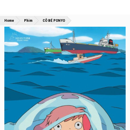
»
»
Home
Phim
CÔ BÉ PONYO