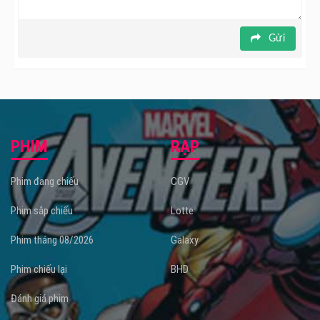
Gửi
PHIM
RẠP
Phim đang chiếu
CGV
Phim sắp chiếu
Lotte
Phim tháng 08/2026
Galaxy
Phim chiếu lại
BHD
Đánh giá phim