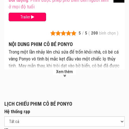
Đối tượng
: Phim được phép phổ biến đến người xem
ở mọi độ tuổi
Trailer
5
/
5
(
200
bình chọn
)
NỘI DUNG PHIM CÔ BÉ PONYO
Trong một lần nhảy lên chú sứa để trốn khỏi nhà, cô bé cá
vàng Ponyo vô tình bị mắc kẹt đầu vào một chiếc lọ thủy
tinh. May mắn thay, khi trôi dạt vào bờ biển, cô bé đã được
Xem thêm
Sosuke, cậu nhóc năm tuổi sống trong ngôi nhà trên đỉnh
vách đá tìm thấy và giải thoát. Cả hai nhanh chóng dành
cho nhau niềm quý mến, thế nhưng Fujimoto cha của
Ponyo đã bắt ép cô phải quay trở lại đại dương. Dẫu vậy,
lòng khát khao trở thành con người để được sống bên
LỊCH CHIẾU PHIM CÔ BÉ PONYO
Sosuke vẫn thôi thúc Ponyo, khiến cô bé quyết định nhờ
Hệ thống rạp
các em gái giúp sức để tìm đường quay trở lại thế giới loài
người.