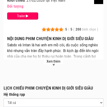
Khởi chiếu
: 27/02/2026 tại Việt Nam
Đối tượng
:
Trailer
5
/
5
(
200
bình chọn
)
NỘI DUNG PHIM CHUYỆN KINH DỊ GIỚI SIÊU GIÀU
Sabdo và Intan là hai anh em mồ côi, dù cuộc sống nghèo
khó nhưng vẫn tràn đầy hạnh phúc. Bi kịch ập đến khi ngôi
nhà của cha mẹ họ bị thiêu rụi hoàn toàn. Trong cảnh bơ
Xem thêm
vơ và tuyệt vọng, họ được Arjo Kuncoro – người chú giàu
có – cưu mang.
Cả hai được đưa về dinh thự rộng lớn của gia đình
Kuncoro, nhưng không ai ngờ rằng Arjo thực chất là một kẻ
tà đạo. Hắn đang âm thầm thực hiện một âm mưu đen tối,
LỊCH CHIẾU PHIM CHUYỆN KINH DỊ GIỚI SIÊU GIÀU
trong đó Sabdo và Intan chính là trung tâm của kế hoạch
Hệ thống rạp
nham hiểm ấy.