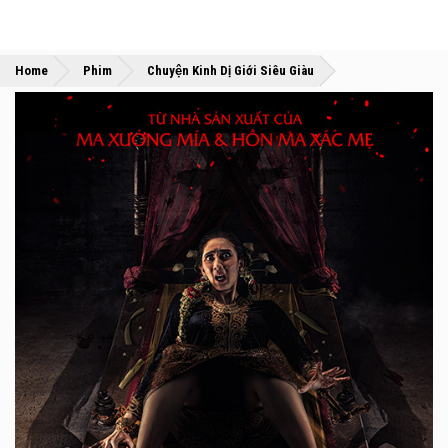
»
»
Home
Phim
Chuyện Kinh Dị Giới Siêu Giàu