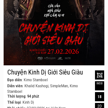
Chuyện Kinh Dị Giới Siêu Giàu
Đạo diễn
: Kimo Stamboel
IMDB
Diễn viên
: Khalid Kashogi, SimpleMan, Kimo
Stamboel
Thời lượng
:
94 phút
18
Thể loại
: Kinh Dị
2D