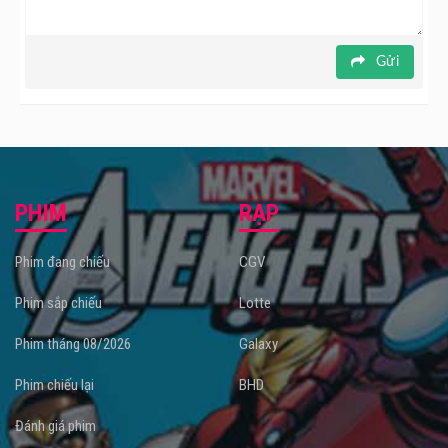
Gửi
PHIM
RẠP
Phim đang chiếu
CGV
Phim sắp chiếu
Lotte
Phim tháng 08/2026
Galaxy
Phim chiếu lại
BHD
Đánh giá phim