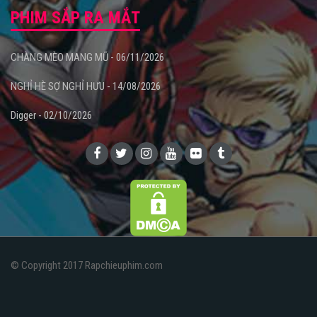
PHIM SẮP RA MẮT
CHÀNG MÈO MANG MŨ - 06/11/2026
NGHỈ HÈ SỢ NGHỈ HƯU - 14/08/2026
Digger - 02/10/2026
© Copyright 2017 Rapchieuphim.com