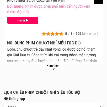
Khởi chiếu
: 23/01/2026 tại Việt Nam
Đối tượng
: Phim được phép phổ biến đến người xem
ở mọi độ tuổi
Trailer
5
/
5
(
200
bình chọn
)
NỘI DUNG PHIM CHUỘT NHÍ SIÊU TỐC ĐỘ
Edda, chú chuột trẻ đầy khát vọng, có được cơ hội tham
gia Giải Đua xe Công thức khi cải trang thành thần tượng
của mình – tay đua huyền thoại Ed. Trên đường đua khắc
Xem thêm
nghiệt, Edda phải vượt qua hàng loạt âm mưu phá hoại từ
đối thủ, để chứng minh rằng ngay cả tay đua nhỏ bé nhất
cũng có thể tạo nên những kỳ tích phi thường.
LỊCH CHIẾU PHIM CHUỘT NHÍ SIÊU TỐC ĐỘ
Hệ thống rạp