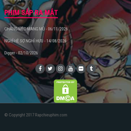
PHIM SẮP RA MẮT
CHÀNG MÈO MANG MŨ - 06/11/2026
NGHỈ HÈ SỢ NGHỈ HƯU - 14/08/2026
Digger - 02/10/2026
© Copyright 2017 Rapchieuphim.com