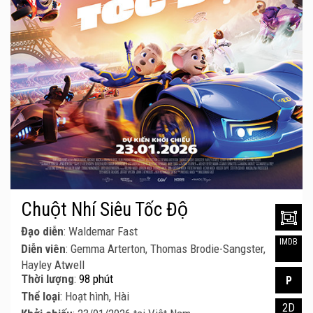
Chuột Nhí Siêu Tốc Độ
Đạo diễn
: Waldemar Fast
IMDB
Diễn viên
: Gemma Arterton, Thomas Brodie-Sangster,
Hayley Atwell
Thời lượng
:
98 phút
P
Thể loại
: Hoạt hình, Hài
2D