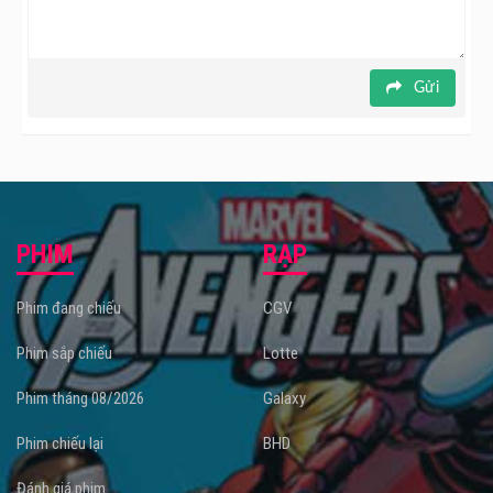
Gửi
PHIM
RẠP
Phim đang chiếu
CGV
Phim sắp chiếu
Lotte
Phim tháng 08/2026
Galaxy
Phim chiếu lại
BHD
Đánh giá phim