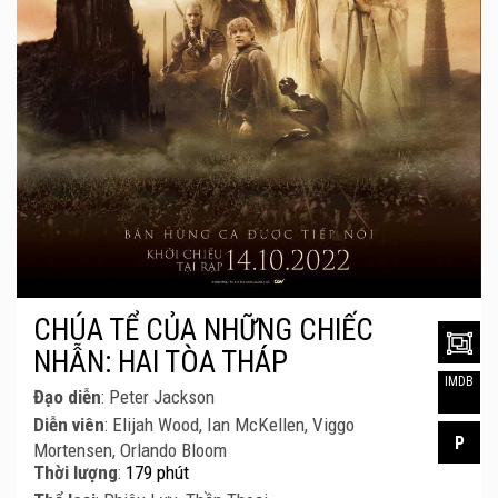
CHÚA TỂ CỦA NHỮNG CHIẾC
NHẪN: HAI TÒA THÁP
IMDB
Đạo diễn
: Peter Jackson
Diễn viên
: Elijah Wood, Ian McKellen, Viggo
P
Mortensen, Orlando Bloom
Thời lượng
:
179 phút