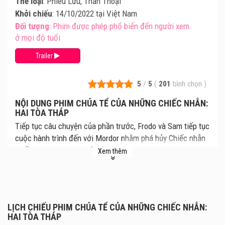
Thể loại
: Phiêu Lưu, Thần Thoại
Khởi chiếu
: 14/10/2022 tại Việt Nam
Đối tượng
: Phim được phép phổ biến đến người xem
ở mọi độ tuổi
Trailer
5
/
5
(
201
bình chọn
)
NỘI DUNG PHIM CHÚA TỂ CỦA NHỮNG CHIẾC NHẪN:
HAI TÒA THÁP
Tiếp tục câu chuyện của phần trước, Frodo và Sam tiếp tục
cuộc hành trình đến với Mordor nhằm phá hủy Chiếc nhẫn
quyền lực. Gollum, người từng giữ chiếc nhẫn trước đây
Xem thêm
cùng nhập hội với họ. Aragorn, Legolas và Gimli đến với
vương quốc Rohan và đoàn tụ với Gandalf, trước khi chiến
đấu chống lại quân đoàn của phù thủy xảo quyệt Saruman
trong trận Helm's Deep. Merry và Pippin trốn thoát, gặp gỡ
LỊCH CHIẾU PHIM CHÚA TỂ CỦA NHỮNG CHIẾC NHẪN:
Treebeard the Ent, và góp sức lập kế hoạch tấn công
HAI TÒA THÁP
Isengard, pháo đài của Saruman.