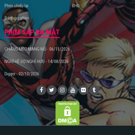
Phim chiếu lại
BHD
Đánh giá phim
PHIM SẮP RA MẮT
CHÀNG MÈO MANG MŨ - 06/11/2026
NGHỈ HÈ SỢ NGHỈ HƯU - 14/08/2026
Digger - 02/10/2026