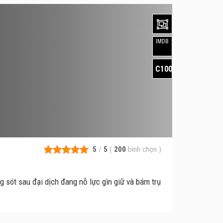
IMDB
C100
5
/
5
(
200
bình chọn
)
sót sau đại dịch đang nỗ lực gìn giữ và bám trụ