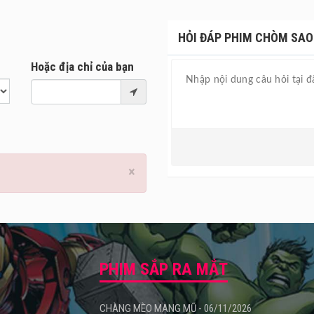
HỎI ĐÁP PHIM CHÒM SAO 
Hoặc địa chỉ của bạn
×
PHIM SẮP RA MẮT
CHÀNG MÈO MANG MŨ - 06/11/2026