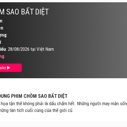
 SAO BẤT DIỆT
n
:
ên
:
ợng
:
i
:
iếu
: 28/08/2026 tại Việt Nam
ng
:
ailer
DUNG PHIM CHÒM SAO BẤT DIỆT
họa tận thế không phải là dấu chấm hết. Những người may mắn sống 
hững tàn tích cuối cùng của thế giới cũ.