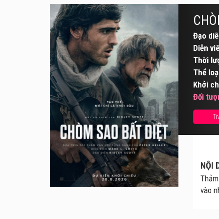
CHÒM
Đạo diễ
Diễn vi
Thời lư
Thể loạ
Khởi ch
Đối tượ
Tr
NỘI 
Thảm 
vào n