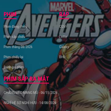
PHIM
RẠP
Phim đang chiếu
CGV
Phim sắp chiếu
Lotte
Phim tháng 08/2026
Galaxy
Phim chiếu lại
BHD
Đánh giá phim
PHIM SẮP RA MẮT
CHÀNG MÈO MANG MŨ - 06/11/2026
NGHỈ HÈ SỢ NGHỈ HƯU - 14/08/2026