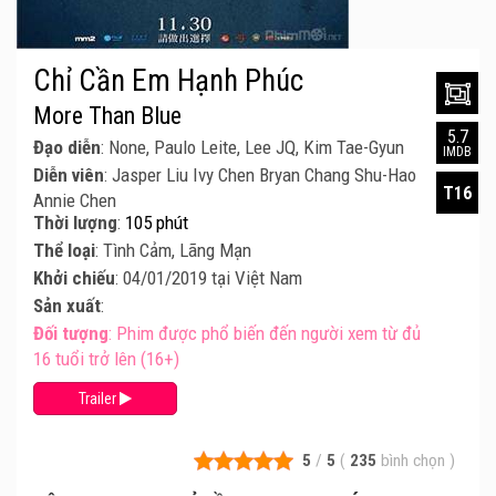
Chỉ Cần Em Hạnh Phúc
More Than Blue
5.7
Đạo diễn
: None, Paulo Leite, Lee JQ, Kim Tae-Gyun
IMDB
Diễn viên
: Jasper Liu Ivy Chen Bryan Chang Shu-Hao
T16
Annie Chen
Thời lượng
:
105 phút
Thể loại
: Tình Cảm, Lãng Mạn
Khởi chiếu
: 04/01/2019 tại Việt Nam
Sản xuất
:
Đối tượng
: Phim được phổ biến đến người xem từ đủ
16 tuổi trở lên (16+)
Trailer
5
/
5
(
235
bình chọn
)