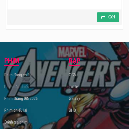
Gửi
PHIM
RẠP
Phim đang chiếu
CGV
Phim sắp chiếu
Lotte
Phim tháng 08/2026
Galaxy
Phim chiếu lại
BHD
Đánh giá phim