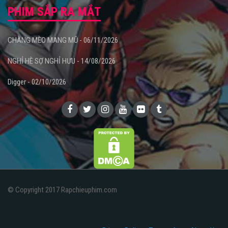
PHIM SẮP RA MẮT
CHÀNG MÈO MANG MŨ - 06/11/2026
NGHỈ HÈ SỢ NGHỈ HƯU - 14/08/2026
Digger - 02/10/2026
© Copyright 2017 Rapchieuphim.com