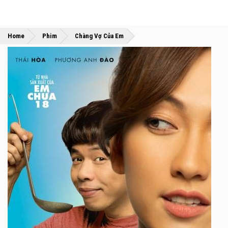
»
»
Home
Phim
Chàng Vợ Của Em