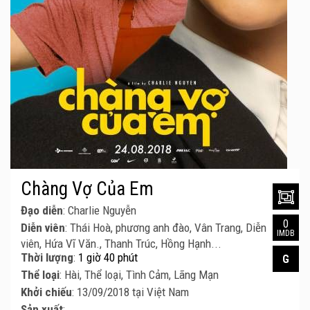
Chàng Vợ Của Em
Đạo diễn
: Charlie Nguyễn
0
Diễn viên
: Thái Hoà, phương anh đào, Vân Trang, Diễn
IMDB
viên, Hứa Vĩ Văn., Thanh Trúc, Hồng Hạnh...
Thời lượng
:
1 giờ 40 phút
G
Thể loại
: Hài, Thể loại, Tình Cảm, Lãng Mạn
Khởi chiếu
: 13/09/2018 tại Việt Nam
Sản xuất
: