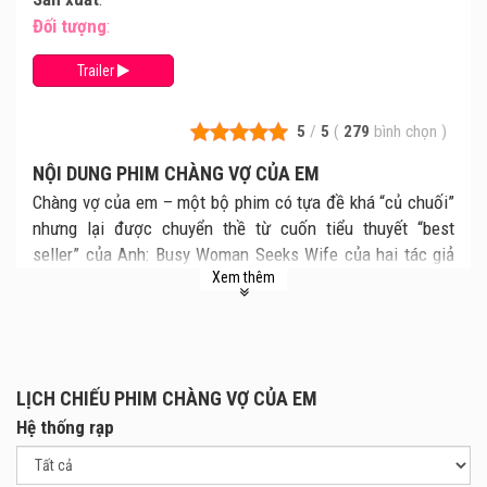
Đối tượng
:
Trailer
5
/
5
(
279
bình chọn
)
NỘI DUNG PHIM CHÀNG VỢ CỦA EM
Chàng vợ của em – một bộ phim có tựa đề khá “củ chuối”
nhưng lại được chuyển thề từ cuốn tiểu thuyết “best
seller” của Anh: Busy Woman Seeks Wife của hai tác giả
Xem thêm
Annie Ashworth và Meg Sanders. Bộ phim dự kiến sẽ
chính thức được công chiếu từ ngày 24/8 trên toàn quốc.
Busy Woman Seeks Wife mang đến câu hỏi: Đàn ông luôn
cần một người phụ nữ là hậu phương vững chắc để phát
triển sự nghiệp của mình, vậy đối với phụ nữ thì sao? Chủ
LỊCH CHIẾU PHIM CHÀNG VỢ CỦA EM
đề này đã tạo được hứng thú cho đạo diễn Charlie Nguyễn
Hệ thống rạp
và anh đã bắt tay thực hiện dự án phim Chàng vợ của em.